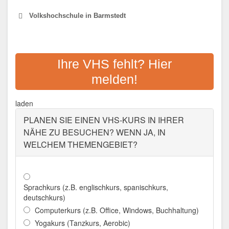
Volkshochschule in Barmstedt
VOLKSHOCHSCHULE DER
STADT BARMSTEDT
Ihre VHS fehlt? Hier
melden!
Adresse:
Am Markt 1, 25355 Barmstedt
Aktualisiert: August 2021
laden
PLANEN SIE EINEN VHS-KURS IN IHRER
NÄHE ZU BESUCHEN? WENN JA, IN
WELCHEM THEMENGEBIET?
Sprachkurs (z.B. englischkurs, spanischkurs,
deutschkurs)
Computerkurs (z.B. Office, Windows, Buchhaltung)
Yogakurs (Tanzkurs, Aerobic)