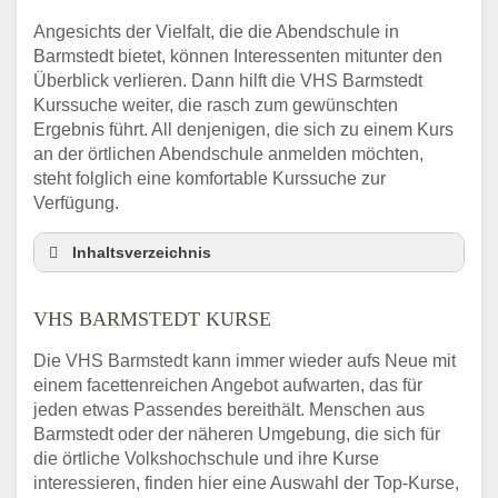
Angesichts der Vielfalt, die die Abendschule in
Barmstedt bietet, können Interessenten mitunter den
Überblick verlieren. Dann hilft die VHS Barmstedt
Kurssuche weiter, die rasch zum gewünschten
Ergebnis führt. All denjenigen, die sich zu einem Kurs
an der örtlichen Abendschule anmelden möchten,
steht folglich eine komfortable Kurssuche zur
Verfügung.
Inhaltsverzeichnis
Abendschule Barmstedt Kurssuche
VHS BARMSTEDT KURSE
VHS Barmstedt Kurse
VHS Barmstedt – Öffnungszeiten und
Die VHS Barmstedt kann immer wieder aufs Neue mit
Telefonnummer
einem facettenreichen Angebot aufwarten, das für
Stellenangebote der Volkshochschule
jeden etwas Passendes bereithält. Menschen aus
Barmstedt
Barmstedt oder der näheren Umgebung, die sich für
Online-Kurse – Alternative Angebote zum
die örtliche Volkshochschule und ihre Kurse
VHS-Kurs
interessieren, finden hier eine Auswahl der Top-Kurse,