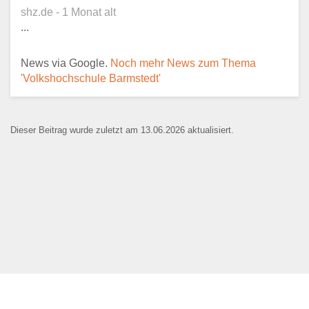
shz.de - 1 Monat alt
...
E-Mail
*
News via Google.
Noch mehr News zum Thema
'Volkshochschule Barmstedt'
Dieser Beitrag wurde zuletzt am 13.06.2026 aktualisiert.
Name der Bildungseinrichtung
*
Standort
*