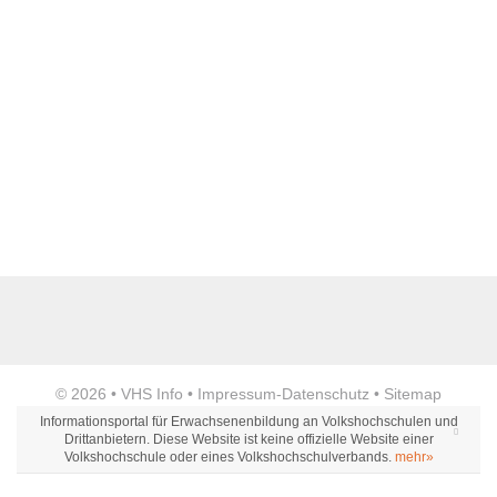
Webseite
E-Mail Adresse
*
Telefon
Anzeige
Fax
© 2026 •
VHS Info
•
Impressum
-
Datenschutz
•
Sitemap
Informationsportal für Erwachsenenbildung an Volkshochschulen und
Öffnungszeiten
Drittanbietern. Diese Website ist keine offizielle Website einer
Volkshochschule oder eines Volkshochschulverbands.
mehr»
Montag