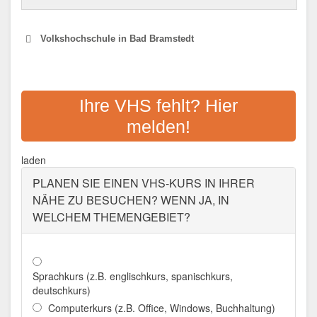
Volkshochschule in Bad Bramstedt
VOLKSHOCHSCHULE BAD
BRAMSTEDT E.V.
Ihre VHS fehlt? Hier
melden!
Adresse:
Bleeck 29, 24576 Bad Bramstedt
Aktualisiert: August 2021
laden
PLANEN SIE EINEN VHS-KURS IN IHRER
NÄHE ZU BESUCHEN? WENN JA, IN
WELCHEM THEMENGEBIET?
Sprachkurs (z.B. englischkurs, spanischkurs,
deutschkurs)
Computerkurs (z.B. Office, Windows, Buchhaltung)