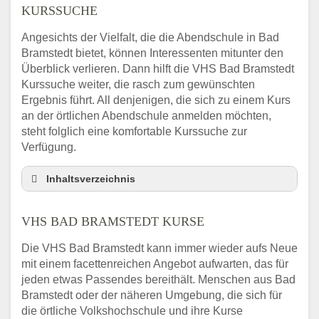
KURSSUCHE
Angesichts der Vielfalt, die die Abendschule in Bad
Bramstedt bietet, können Interessenten mitunter den
Überblick verlieren. Dann hilft die VHS Bad Bramstedt
Kurssuche weiter, die rasch zum gewünschten
Ergebnis führt. All denjenigen, die sich zu einem Kurs
an der örtlichen Abendschule anmelden möchten,
steht folglich eine komfortable Kurssuche zur
Verfügung.
Inhaltsverzeichnis
Abendschule Bad Bramstedt Kurssuche
VHS BAD BRAMSTEDT KURSE
VHS Bad Bramstedt Kurse
VHS Bad Bramstedt – Öffnungszeiten und
Die VHS Bad Bramstedt kann immer wieder aufs Neue
Telefonnummer
mit einem facettenreichen Angebot aufwarten, das für
Stellenangebote der Volkshochschule Bad
jeden etwas Passendes bereithält. Menschen aus Bad
Bramstedt
Bramstedt oder der näheren Umgebung, die sich für
Online-Kurse – Alternative Angebote zum
die örtliche Volkshochschule und ihre Kurse