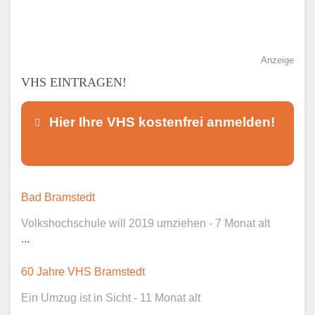
Anzeige
VHS EINTRAGEN!
Hier Ihre VHS kostenfrei anmelden!
Dieser Teil dient lediglich zur
Bad Bramstedt
Kontaktaufnahme und ist nicht
Volkshochschule will 2019 umziehen - 7 Monat alt
öffentlich sichtbar.
...
60 Jahre VHS Bramstedt
Ein Umzug ist in Sicht - 11 Monat alt
Ansprechpartner
*
...