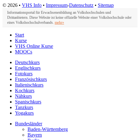
© 2026 •
VHS Info
•
Impressum
-
Datenschutz
•
Sitemap
Informationsportal für Erwachsenenbildung an Volkshochschulen und
Drittanbietern. Diese Website ist keine offizielle Website einer Volkshochschule oder
eines Volkshochschulverbands.
mehr»
Start
Kurse
VHS Online Kurse
MOOCs
Deutschkurs
Englischkurs
Fotokurs
Französischkurs
Italienischkurs
Kochkurs
Nähkurs
Spanischkurs
Tanzkurs
Yogakurs
Bundesländer
Baden-Württemberg
Bayern