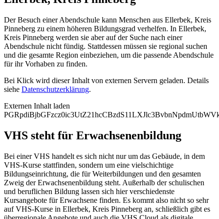
Der Besuch einer Abendschule kann Menschen aus Ellerbek, Kreis
Pinneberg zu einem höheren Bildungsgrad verhelfen. In Ellerbek,
Kreis Pinneberg werden sie aber auf der Suche nach einer
Abendschule nicht fündig. Stattdessen müssen sie regional suchen
und die gesamte Region einbeziehen, um die passende Abendschule
für ihr Vorhaben zu finden.
Bei Klick wird dieser Inhalt von externen Servern geladen. Details
siehe
Datenschutzerklärung
.
Externen Inhalt laden
PGRpdiBjbGFzcz0ic3UtZ21hcCBzdS11LXJlc3BvbnNpdmUtb
VHS steht für Erwachsenenbildung
Bei einer VHS handelt es sich nicht nur um das Gebäude, in dem
VHS-Kurse stattfinden, sondern um eine vielschichtige
Bildungseinrichtung, die für Weiterbildungen und den gesamten
Zweig der Erwachsenenbildung steht. Außerhalb der schulischen
und beruflichen Bildung lassen sich hier verschiedenste
Kursangebote für Erwachsene finden. Es kommt also nicht so sehr
auf VHS-Kurse in Ellerbek, Kreis Pinneberg an, schließlich gibt es
überregionale Angebote und auch die VHS.Cloud als digitale