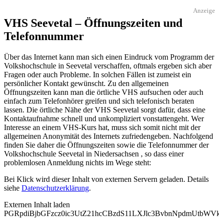
Anzeige
VHS Seevetal – Öffnungszeiten und
Telefonnummer
Über das Internet kann man sich einen Eindruck vom Programm der
Volkshochschule in Seevetal verschaffen, oftmals ergeben sich aber
Fragen oder auch Probleme. In solchen Fällen ist zumeist ein
persönlicher Kontakt gewünscht. Zu den allgemeinen
Öffnungszeiten kann man die örtliche VHS aufsuchen oder auch
einfach zum Telefonhörer greifen und sich telefonisch beraten
lassen. Die örtliche Nähe der VHS Seevetal sorgt dafür, dass eine
Kontaktaufnahme schnell und unkompliziert vonstattengeht. Wer
Interesse an einem VHS-Kurs hat, muss sich somit nicht mit der
allgemeinen Anonymität des Internets zufriedengeben. Nachfolgend
finden Sie daher die Öffnungszeiten sowie die Telefonnummer der
Volkshochschule Seevetal in Niedersachsen , so dass einer
problemlosen Anmeldung nichts im Wege steht:
Bei Klick wird dieser Inhalt von externen Servern geladen. Details
siehe
Datenschutzerklärung
.
Externen Inhalt laden
PGRpdiBjbGFzcz0ic3UtZ21hcCBzdS11LXJlc3BvbnNpdmUtbW