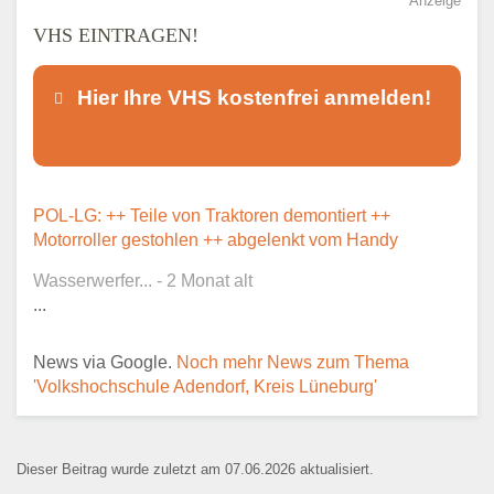
Anzeige
VHS EINTRAGEN!
Hier Ihre VHS kostenfrei anmelden!
Dieser Teil dient lediglich zur
POL-LG: ++ Teile von Traktoren demontiert ++
Kontaktaufnahme und ist nicht
Motorroller gestohlen ++ abgelenkt vom Handy
öffentlich sichtbar.
Wasserwerfer... - 2 Monat alt
...
News via Google.
Noch mehr News zum Thema
Ansprechpartner
*
'Volkshochschule Adendorf, Kreis Lüneburg'
Dieser Beitrag wurde zuletzt am 07.06.2026 aktualisiert.
E-Mail
*