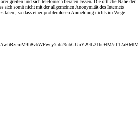
r greifen und sich telefonisch beraten lassen. Die örtliche Nähe der
 sich somit nicht mit der allgemeinen Anonymität des Internets
stfalen , so dass einer problemlosen Anmeldung nichts im Wege
iMjAwIiBzcmM9Ii8vbWFwcy5nb29nbGUuY29tL21hcHM/cT12aH