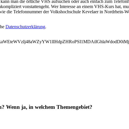
ann man die örtliche VHS aufsuchen oder auch einfach zum Telefonhöre
ompliziert vonstattengeht. Wer Interesse an einem VHS-Kurs hat, muss
owie die Telefonnummer der Volkshochschule Kevelaer in Nordrhein-We
ehe
Datenschutzerklärung
.
WVkaWEteWVzIj48aWZyYW1lIHdpZHRoPSI1MDAiIGhlaWdodD0
en? Wenn ja, in welchem Themengebiet?