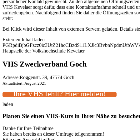
persönlicher Kontakt gewünscht. Zu den allgemeinen Öffnungszeiten k
VHS Kevelaer sorgt dafür, dass eine Kontaktaufnahme schnell und unk
zufriedengeben. Nachfolgend finden Sie daher die Öffnungszeiten s
steht:
Bei Klick wird dieser Inhalt von externen Servern geladen. Details si
Externen Inhalt laden
PGRpdiBjbGFzcz0ic3UtZ21hcCBzdS11LXJlc3BvbnNpdmUtb
Haupstelle der Volkshochschule Kevelaer
VHS Zweckverband Goch
Adresse:
Roggenstr. 39, 47574 Goch
Aktualisiert: August 2021
Ihre VHS fehlt? Hier melden!
laden
Planen Sie einen VHS-Kurs in Ihrer Nähe zu besuch
Danke für Ihre Teilnahme
Sie haben bereits an dieser Umfrage teilgenommen!
Bitte eine Auswahl treffen!