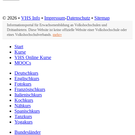
© 2026 •
VHS Info
•
Impressum
-
Datenschutz
•
Sitemap
Informationsportal für Erwachsenenbildung an Volkshochschulen und
Drittanbietern. Diese Website ist keine offizielle Website einer Volkshochschule oder
eines Volkshochschulverbands.
mehr»
Start
Kurse
VHS Online Kurse
MOOCs
Deutschkurs
Englischkurs
Fotokurs
Französischkurs
Italienischkurs
Kochkurs
Nähkurs
Spanischkurs
Tanzkurs
Yogakurs
Bundesländer