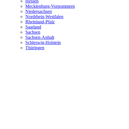
Hessen
Mecklenburg-Vorpommern
Niedersachsen
Nordrhein-Westfalen
Rheinland-Pfalz
Saarland
Sachsen
Sachsen-Anhalt
Schleswig-Holstein
Thüringen