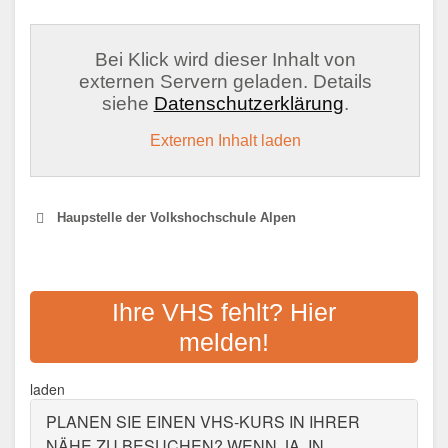
Bei Klick wird dieser Inhalt von
externen Servern geladen. Details
siehe
Datenschutzerklärung
.
Externen Inhalt laden
Haupstelle der Volkshochschule Alpen
VHS ZWECKVERBAND
ALPEN-RHEINBERG-
Ihre VHS fehlt? Hier
SONSBECK-XANTEN
melden!
Adresse:
Lützenhofstr. 9, 47495 Rheinberg
laden
Aktualisiert: August 2021
PLANEN SIE EINEN VHS-KURS IN IHRER
NÄHE ZU BESUCHEN? WENN JA, IN