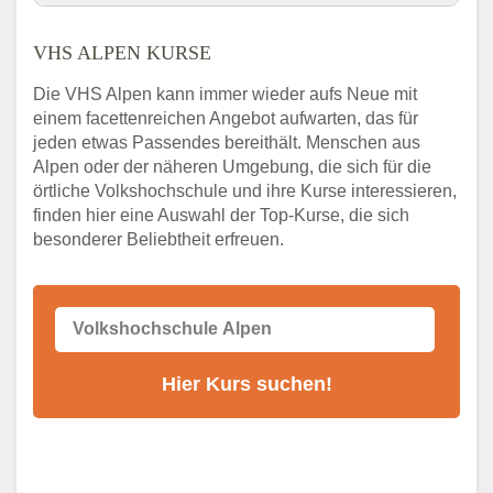
VHS Nebenstelle in Alpen und Umgebung
VHS ALPEN KURSE
3 Tipps
Abendschule Alpen Kurssuche
Die VHS Alpen kann immer wieder aufs Neue mit
VHS Alpen Kurse
einem facettenreichen Angebot aufwarten, das für
jeden etwas Passendes bereithält. Menschen aus
VHS Alpen – Öffnungszeiten und
Telefonnummer
Alpen oder der näheren Umgebung, die sich für die
örtliche Volkshochschule und ihre Kurse interessieren,
Stellenangebote der Volkshochschule Alpen
finden hier eine Auswahl der Top-Kurse, die sich
Online-Kurse – Alternative Angebote zum
besonderer Beliebtheit erfreuen.
VHS-Kurs
Alternativen zum VHS Programm 2026 in
Alpen