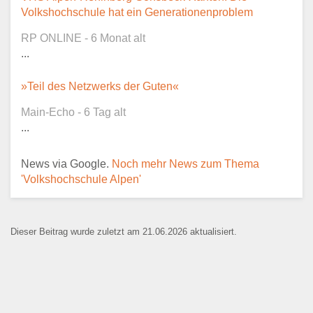
Kontaktaufnahme und ist nicht
Volkshochschule hat ein Generationenproblem
öffentlich sichtbar.
RP ONLINE - 6 Monat alt
...
»Teil des Netzwerks der Guten«
Ansprechpartner
*
Main-Echo - 6 Tag alt
...
News via Google.
Noch mehr News zum Thema
E-Mail
*
'Volkshochschule Alpen'
Dieser Beitrag wurde zuletzt am 21.06.2026 aktualisiert.
Name der Bildungseinrichtung
*