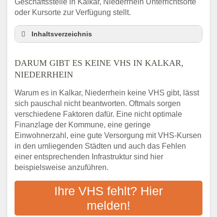
Geschäftsstelle in Kalkar, Niederrhein Unterrichtsorte
oder Kursorte zur Verfügung stellt.
Inhaltsverzeichnis
Darum gibt es keine VHS in Kalkar,
Niederrhein
DARUM GIBT ES KEINE VHS IN KALKAR,
3 schnelle Tipps
NIEDERRHEIN
Checkliste: So finden auch Menschen aus
Warum es in Kalkar, Niederrhein keine VHS gibt, lässt
Kalkar, Niederrhein VHS-Kurse in Ihrer Nähe
sich pauschal nicht beantworten. Oftmals sorgen
Abendschule in der Region rund um Kalkar,
verschiedene Faktoren dafür. Eine nicht optimale
Niederrhein
Finanzlage der Kommune, eine geringe
VHS steht für Erwachsenenbildung
Einwohnerzahl, eine gute Versorgung mit VHS-Kursen
Online-Kurse: Alternative Angebote zum
in den umliegenden Städten und auch das Fehlen
VHS-Kurs
einer entsprechenden Infrastruktur sind hier
beispielsweise anzuführen.
Vor- und Nachteile von Online-Kursen
Checkliste: Darauf kommt es bei
Ihre VHS fehlt? Hier
Bildungsangeboten an
melden!
Das bundesweite Volkshochschulwesen