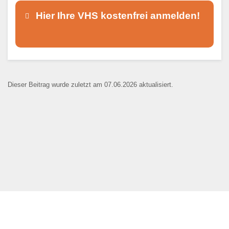
Hier Ihre VHS kostenfrei anmelden!
Dieser Teil dient lediglich zur
Kontaktaufnahme und ist nicht
Dieser Beitrag wurde zuletzt am 07.06.2026 aktualisiert.
öffentlich sichtbar.
Ansprechpartner
*
E-Mail
*