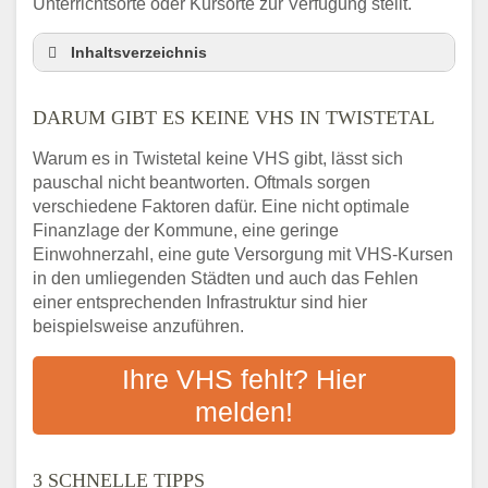
Unterrichtsorte oder Kursorte zur Verfügung stellt.
Inhaltsverzeichnis
Darum gibt es keine VHS in Twistetal
DARUM GIBT ES KEINE VHS IN TWISTETAL
3 schnelle Tipps
Checkliste: So finden auch Menschen aus
Warum es in Twistetal keine VHS gibt, lässt sich
Twistetal VHS-Kurse in Ihrer Nähe
pauschal nicht beantworten. Oftmals sorgen
Abendschule in der Region rund um
verschiedene Faktoren dafür. Eine nicht optimale
Twistetal
Finanzlage der Kommune, eine geringe
VHS steht für Erwachsenenbildung
Einwohnerzahl, eine gute Versorgung mit VHS-Kursen
in den umliegenden Städten und auch das Fehlen
Online-Kurse: Alternative Angebote zum
einer entsprechenden Infrastruktur sind hier
VHS-Kurs
beispielsweise anzuführen.
Vor- und Nachteile von Online-Kursen
Checkliste: Darauf kommt es bei
Ihre VHS fehlt? Hier
Bildungsangeboten an
melden!
Das bundesweite Volkshochschulwesen
3 SCHNELLE TIPPS