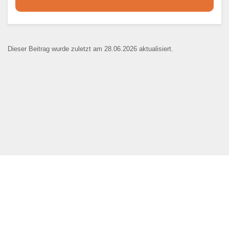
Dieser Teil dient lediglich zur
Kontaktaufnahme und ist nicht
Dieser Beitrag wurde zuletzt am 28.06.2026 aktualisiert.
öffentlich sichtbar.
Ansprechpartner
*
E-Mail
*