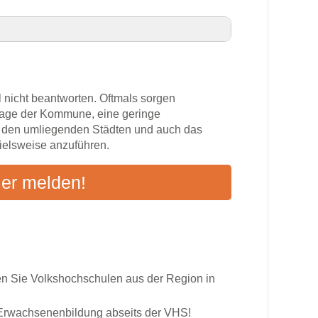
k VHS-Kurse in Ihrer Nähe
 nicht beantworten. Oftmals sorgen
zlage der Kommune, eine geringe
n den umliegenden Städten und auch das
pielsweise anzuführen.
s
ier melden!
ten an
 Sie Volkshochschulen aus der Region in
r Erwachsenenbildung abseits der VHS!