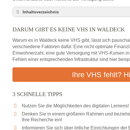
Inhaltsverzeichnis
Darum gibt es keine VHS in Waldeck
DARUM GIBT ES KEINE VHS IN WALDECK
3 schnelle Tipps
Checkliste: So finden auch Menschen aus Waldec
Warum es in Waldeck keine VHS gibt, lässt sich pauschal
Abendschule in der Region rund um Waldeck
verschiedene Faktoren dafür. Eine nicht optimale Finan
Einwohnerzahl, eine gute Versorgung mit VHS-Kursen i
VHS steht für Erwachsenenbildung
Fehlen einer entsprechenden Infrastruktur sind hier beis
Online-Kurse: Alternative Angebote zum VHS-Kur
Vor- und Nachteile von Online-Kursen
Ihre VHS fehlt? H
Checkliste: Darauf kommt es bei Bildungsangebo
Das bundesweite Volkshochschulwesen
3 SCHNELLE TIPPS
Nutzen Sie die Möglichkeiten des digitalen Lernens!
Denken Sie in einem größeren Rahmen und beziehen
Ihre Recherche ein!
Informieren Sie sich über örtliche Einrichtungen de