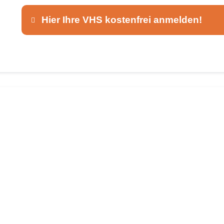
Hier Ihre VHS kostenfrei anmelden!
Dieser Teil dient lediglich zur Kontaktaufnah
Ansprechpartner
*
E-Mail
*