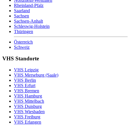
Nordrhein-Westfalen
Rheinland-Pfalz
Saarland
Sachsen
Sachsen-Anhalt
Schleswig-Holstein
Thüringen
Österreich
Schweiz
VHS Standorte
VHS Leipzig
VHS Merseburg (Saale)
VHS Berlin
VHS Erfurt
VHS Bremen
VHS Hamburg
VHS Mittelbach
VHS Duisburg
VHS Wiesbaden
VHS Freiburg
VHS Erlangen