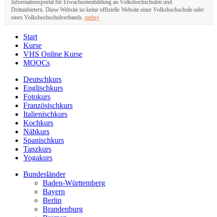
Informationsportal für Erwachsenenbildung an Volkshochschulen und
Drittanbietern. Diese Website ist keine offizielle Website einer Volkshochschule oder
eines Volkshochschulverbands.
mehr»
Start
Kurse
VHS Online Kurse
MOOCs
Deutschkurs
Englischkurs
Fotokurs
Französischkurs
Italienischkurs
Kochkurs
Nähkurs
Spanischkurs
Tanzkurs
Yogakurs
Bundesländer
Baden-Württemberg
Bayern
Berlin
Brandenburg