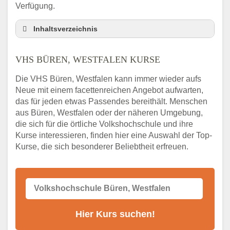
Verfügung.
Inhaltsverzeichnis
VHS Nebenstelle in Büren, Westfalen und
Umgebung
VHS BÜREN, WESTFALEN KURSE
3 Tipps
Die VHS Büren, Westfalen kann immer wieder aufs
Abendschule Büren, Westfalen Kurssuche
Neue mit einem facettenreichen Angebot aufwarten,
VHS Büren, Westfalen Kurse
das für jeden etwas Passendes bereithält. Menschen
VHS Büren, Westfalen – Öffnungszeiten und
aus Büren, Westfalen oder der näheren Umgebung,
Telefonnummer
die sich für die örtliche Volkshochschule und ihre
Kurse interessieren, finden hier eine Auswahl der Top-
Stellenangebote der Volkshochschule Büren,
Kurse, die sich besonderer Beliebtheit erfreuen.
Westfalen
Online-Kurse – Alternative Angebote zum
VHS-Kurs
Alternativen zum VHS Programm 2026 in
Büren, Westfalen