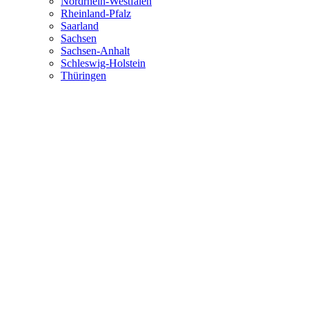
Nordrhein-Westfalen
Rheinland-Pfalz
Saarland
Sachsen
Sachsen-Anhalt
Schleswig-Holstein
Thüringen