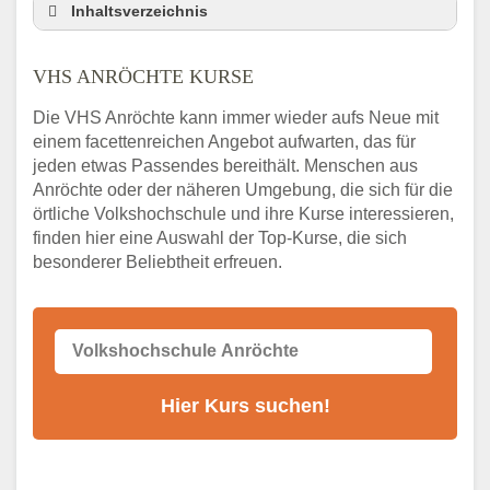
Inhaltsverzeichnis
VHS Nebenstelle in Anröchte und
Umgebung
VHS ANRÖCHTE KURSE
3 Tipps
Die VHS Anröchte kann immer wieder aufs Neue mit
Abendschule Anröchte Kurssuche
einem facettenreichen Angebot aufwarten, das für
VHS Anröchte Kurse
jeden etwas Passendes bereithält. Menschen aus
VHS Anröchte – Öffnungszeiten und
Anröchte oder der näheren Umgebung, die sich für die
Telefonnummer
örtliche Volkshochschule und ihre Kurse interessieren,
finden hier eine Auswahl der Top-Kurse, die sich
Stellenangebote der Volkshochschule
besonderer Beliebtheit erfreuen.
Anröchte
Online-Kurse – Alternative Angebote zum
VHS-Kurs
Alternativen zum VHS Programm 2026 in
Anröchte