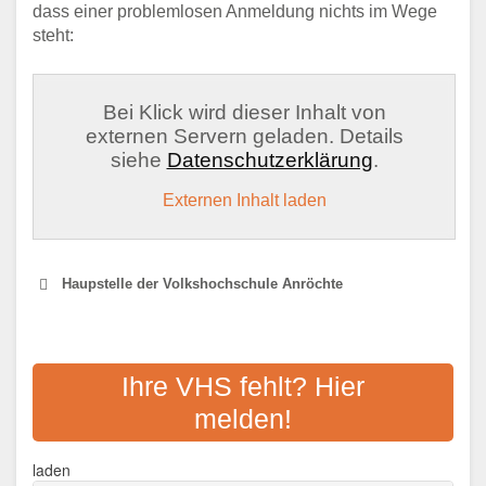
dass einer problemlosen Anmeldung nichts im Wege
steht:
Bei Klick wird dieser Inhalt von
externen Servern geladen. Details
siehe
Datenschutzerklärung
.
Externen Inhalt laden
Haupstelle der Volkshochschule Anröchte
VOLKSHOCHSCHULE
ANRÖCHTE-ERWITTE-
Ihre VHS fehlt? Hier
LIPPSTADT-RÜTHEN-
melden!
WARSTEIN
laden
Adresse:
Barthstr. 2, 59557 Lippstadt