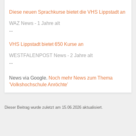
Dieser Teil dient lediglich zur
Diese neuen Sprachkurse bietet die VHS Lippstadt an
Kontaktaufnahme und ist nicht
WAZ News - 1 Jahre alt
öffentlich sichtbar.
...
VHS Lippstadt bietet 650 Kurse an
WESTFALENPOST News - 2 Jahre alt
Ansprechpartner
*
...
News via Google.
Noch mehr News zum Thema
'Volkshochschule Anröchte'
E-Mail
*
Dieser Beitrag wurde zuletzt am 15.06.2026 aktualisiert.
Name der Bildungseinrichtung
*