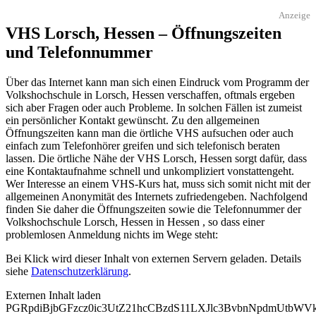
Anzeige
VHS Lorsch, Hessen – Öffnungszeiten
und Telefonnummer
Über das Internet kann man sich einen Eindruck vom Programm der
Volkshochschule in Lorsch, Hessen verschaffen, oftmals ergeben
sich aber Fragen oder auch Probleme. In solchen Fällen ist zumeist
ein persönlicher Kontakt gewünscht. Zu den allgemeinen
Öffnungszeiten kann man die örtliche VHS aufsuchen oder auch
einfach zum Telefonhörer greifen und sich telefonisch beraten
lassen. Die örtliche Nähe der VHS Lorsch, Hessen sorgt dafür, dass
eine Kontaktaufnahme schnell und unkompliziert vonstattengeht.
Wer Interesse an einem VHS-Kurs hat, muss sich somit nicht mit der
allgemeinen Anonymität des Internets zufriedengeben. Nachfolgend
finden Sie daher die Öffnungszeiten sowie die Telefonnummer der
Volkshochschule Lorsch, Hessen in Hessen , so dass einer
problemlosen Anmeldung nichts im Wege steht:
Bei Klick wird dieser Inhalt von externen Servern geladen. Details
siehe
Datenschutzerklärung
.
Externen Inhalt laden
PGRpdiBjbGFzcz0ic3UtZ21hcCBzdS11LXJlc3BvbnNpdmUtbW