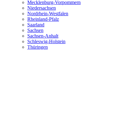
Mecklenburg-Vorpommern
Niedersachsen
Nordrhein-Westfalen
Rheinland-Pfalz
Saarland
Sachsen
Sachsen-Anhalt
Schleswig-Holstein
Thüringen