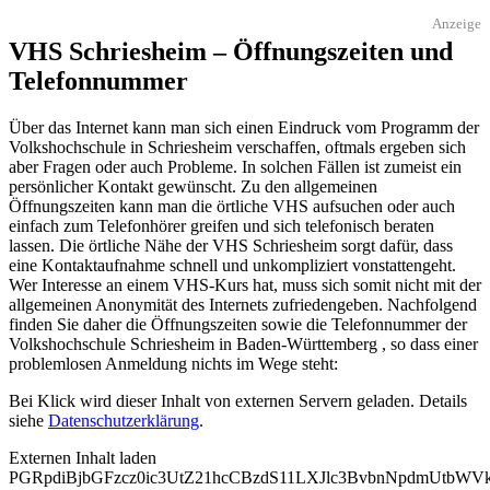
Anzeige
VHS Schriesheim – Öffnungszeiten und
Telefonnummer
Über das Internet kann man sich einen Eindruck vom Programm der
Volkshochschule in Schriesheim verschaffen, oftmals ergeben sich
aber Fragen oder auch Probleme. In solchen Fällen ist zumeist ein
persönlicher Kontakt gewünscht. Zu den allgemeinen
Öffnungszeiten kann man die örtliche VHS aufsuchen oder auch
einfach zum Telefonhörer greifen und sich telefonisch beraten
lassen. Die örtliche Nähe der VHS Schriesheim sorgt dafür, dass
eine Kontaktaufnahme schnell und unkompliziert vonstattengeht.
Wer Interesse an einem VHS-Kurs hat, muss sich somit nicht mit der
allgemeinen Anonymität des Internets zufriedengeben. Nachfolgend
finden Sie daher die Öffnungszeiten sowie die Telefonnummer der
Volkshochschule Schriesheim in Baden-Württemberg , so dass einer
problemlosen Anmeldung nichts im Wege steht:
Bei Klick wird dieser Inhalt von externen Servern geladen. Details
siehe
Datenschutzerklärung
.
Externen Inhalt laden
PGRpdiBjbGFzcz0ic3UtZ21hcCBzdS11LXJlc3BvbnNpdmUtb