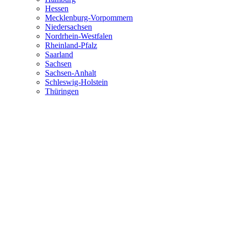
Hessen
Mecklenburg-Vorpommern
Niedersachsen
Nordrhein-Westfalen
Rheinland-Pfalz
Saarland
Sachsen
Sachsen-Anhalt
Schleswig-Holstein
Thüringen