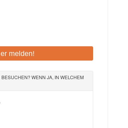
BACH-NECKARGEMÜND
ier melden!
2a, 69412 Eberbach
Aktualisiert: August 2021
U BESUCHEN? WENN JA, IN WELCHEM
)