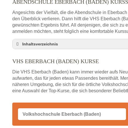
ABENDSCHULE EBERBACH (BADEN) KURS
Angesichts der Vielfalt, die die Abendschule in Eberbach
den Überblick verlieren. Dann hilft die VHS Eberbach (B
gewünschten Ergebnis führt. All denjenigen, die sich zu
anmelden möchten, steht folglich eine komfortable Kurss
Inhaltsverzeichnis
Abendschule Eberbach (Baden) Kurssuche
VHS EBERBACH (BADEN) KURSE
VHS Eberbach (Baden) Kurse
VHS Eberbach (Baden) – Öffnungszeiten und Te
Die VHS Eberbach (Baden) kann immer wieder aufs Neue
Stellenangebote der Volkshochschule Eberbach 
aufwarten, das für jeden etwas Passendes bereithält. M
näheren Umgebung, die sich für die örtliche Volkshochsch
Online-Kurse – Alternative Angebote zum VHS-Ku
eine Auswahl der Top-Kurse, die sich besonderer Beliebth
Alternativen zum VHS Programm 2026 in Eberba