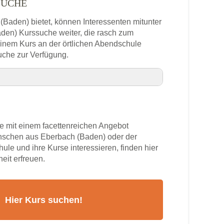
SUCHE
 (Baden) bietet, können Interessenten mitunter
aden) Kurssuche weiter, die rasch zum
 einem Kurs an der örtlichen Abendschule
uche zur Verfügung.
lefonnummer
 mit einem facettenreichen Angebot
(Baden)
enschen aus Eberbach (Baden) oder der
ule und ihre Kurse interessieren, finden hier
rs
eit erfreuen.
ch (Baden)