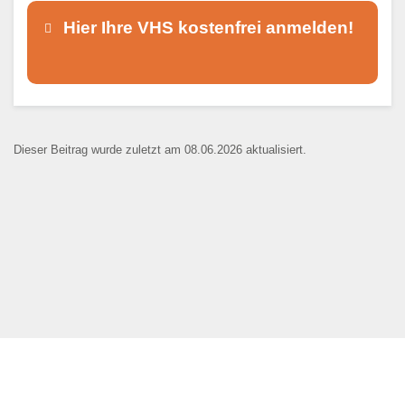
Hier Ihre VHS kostenfrei anmelden!
Dieser Teil dient lediglich zur
Kontaktaufnahme und ist nicht
Dieser Beitrag wurde zuletzt am 08.06.2026 aktualisiert.
öffentlich sichtbar.
Ansprechpartner
*
E-Mail
*