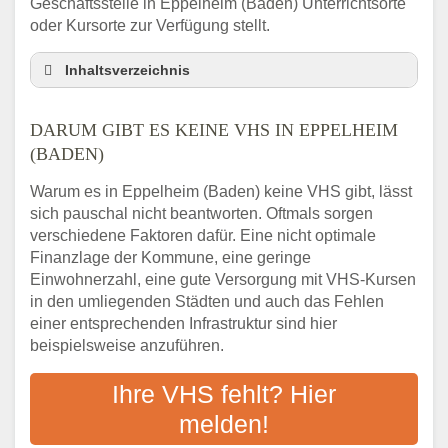
Geschäftsstelle in Eppelheim (Baden) Unterrichtsorte
oder Kursorte zur Verfügung stellt.
Inhaltsverzeichnis
Darum gibt es keine VHS in Eppelheim
(Baden)
DARUM GIBT ES KEINE VHS IN EPPELHEIM
3 schnelle Tipps
(BADEN)
Checkliste: So finden auch Menschen aus
Warum es in Eppelheim (Baden) keine VHS gibt, lässt
Eppelheim (Baden) VHS-Kurse in Ihrer Nähe
sich pauschal nicht beantworten. Oftmals sorgen
Abendschule in der Region rund um
verschiedene Faktoren dafür. Eine nicht optimale
Eppelheim (Baden)
Finanzlage der Kommune, eine geringe
VHS steht für Erwachsenenbildung
Einwohnerzahl, eine gute Versorgung mit VHS-Kursen
Online-Kurse: Alternative Angebote zum
in den umliegenden Städten und auch das Fehlen
VHS-Kurs
einer entsprechenden Infrastruktur sind hier
beispielsweise anzuführen.
Vor- und Nachteile von Online-Kursen
Checkliste: Darauf kommt es bei
Ihre VHS fehlt? Hier
Bildungsangeboten an
melden!
Das bundesweite Volkshochschulwesen