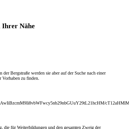
n Ihrer Nähe
 der Bergstraße werden sie aber auf der Suche nach einer
r Vorhaben zu finden.
MjAwIiBzcmM9Ii8vbWFwcy5nb29nbGUuY29tL21hcHM/cT12aH
ng, die für Weiterbildungen und den gesamten Zweig der