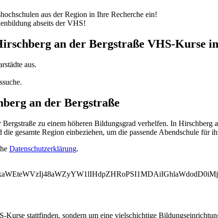
ochschulen aus der Region in Ihre Recherche ein!
nenbildung abseits der VHS!
Hirschberg an der Bergstraße VHS-Kurse i
rstädte aus.
ssuche.
hberg an der Bergstraße
ergstraße zu einem höheren Bildungsgrad verhelfen. In Hirschberg an
d die gesamte Region einbeziehen, um die passende Abendschule für ih
ehe
Datenschutzerklärung
.
WVkaWEteWVzIj48aWZyYW1lIHdpZHRoPSI1MDAiIGhlaWdodD0i
-Kurse stattfinden, sondern um eine vielschichtige Bildungseinrichtu