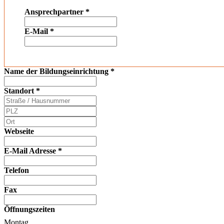
Ansprechpartner
*
E-Mail
*
Name der Bildungseinrichtung
*
Standort
*
Webseite
E-Mail Adresse
*
Telefon
Fax
Öffnungszeiten
Montag