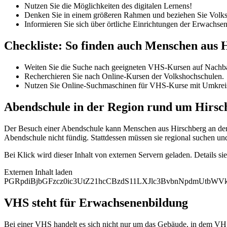
Nutzen Sie die Möglichkeiten des digitalen Lernens!
Denken Sie in einem größeren Rahmen und beziehen Sie Volksh
Informieren Sie sich über örtliche Einrichtungen der Erwachse
Checkliste: So finden auch Menschen aus 
Weiten Sie die Suche nach geeigneten VHS-Kursen auf Nachba
Recherchieren Sie nach Online-Kursen der Volkshochschulen.
Nutzen Sie Online-Suchmaschinen für VHS-Kurse mit Umkrei
Abendschule in der Region rund um Hirsc
Der Besuch einer Abendschule kann Menschen aus Hirschberg an der B
Abendschule nicht fündig. Stattdessen müssen sie regional suchen un
Bei Klick wird dieser Inhalt von externen Servern geladen. Details si
Externen Inhalt laden
PGRpdiBjbGFzcz0ic3UtZ21hcCBzdS11LXJlc3BvbnNpdmUtb
VHS steht für Erwachsenenbildung
Bei einer VHS handelt es sich nicht nur um das Gebäude, in dem VHS