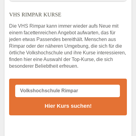
VHS Nebenstelle in Rimpar und Umgebung
VHS RIMPAR KURSE
3 Tipps
Abendschule Rimpar Kurssuche
Die VHS Rimpar kann immer wieder aufs Neue mit
VHS Rimpar Kurse
einem facettenreichen Angebot aufwarten, das für
jeden etwas Passendes bereithält. Menschen aus
VHS Rimpar – Öffnungszeiten und
Telefonnummer
Rimpar oder der näheren Umgebung, die sich für die
örtliche Volkshochschule und ihre Kurse interessieren,
Stellenangebote der Volkshochschule
finden hier eine Auswahl der Top-Kurse, die sich
Rimpar
besonderer Beliebtheit erfreuen.
Online-Kurse – Alternative Angebote zum
VHS-Kurs
Alternativen zum VHS Programm 2026 in
Rimpar