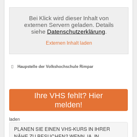
Bei Klick wird dieser Inhalt von
externen Servern geladen. Details
siehe
Datenschutzerklärung
.
Externen Inhalt laden
Haupstelle der Volkshochschule Rimpar
VHS WÜRZBURG &
UMGEBUNG
Ihre VHS fehlt? Hier
melden!
Adresse:
Münzstraße 1, 97070 Würzburg
Aktualisiert: August 2021
laden
PLANEN SIE EINEN VHS-KURS IN IHRER
NÄHE ZU BESUCHEN? WENN JA, IN