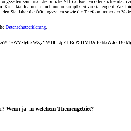
ungszeiten kann man die örtliche VHS aufsuchen oder auch einfach zum
ne Kontaktaufnahme schnell und unkompliziert vonstattengeht. Wer Int
inden Sie daher die Öffnungszeiten sowie die Telefonnummer der Volks
ehe
Datenschutzerklärung
.
WVkaWEteWVzIj48aWZyYW1lIHdpZHRoPSI1MDAiIGhlaWdodD0i
en? Wenn ja, in welchem Themengebiet?