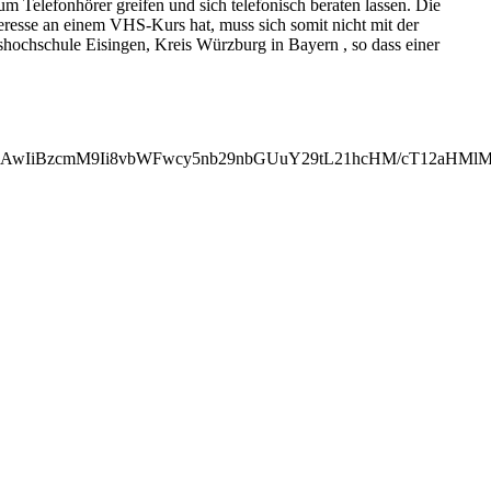
 Telefonhörer greifen und sich telefonisch beraten lassen. Die
eresse an einem VHS-Kurs hat, muss sich somit nicht mit der
hochschule Eisingen, Kreis Würzburg in Bayern , so dass einer
MjAwIiBzcmM9Ii8vbWFwcy5nb29nbGUuY29tL21hcHM/cT12aH