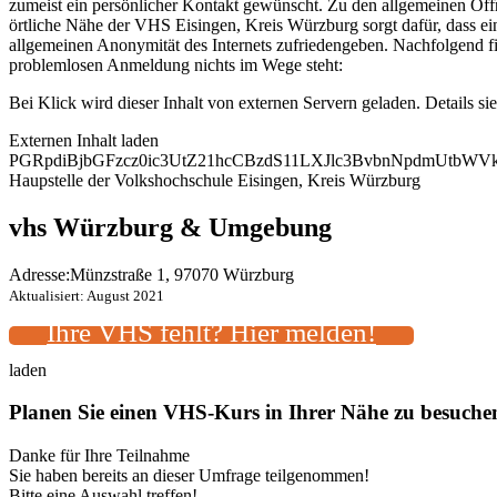
zumeist ein persönlicher Kontakt gewünscht. Zu den allgemeinen Öffn
örtliche Nähe der VHS Eisingen, Kreis Würzburg sorgt dafür, dass ei
allgemeinen Anonymität des Internets zufriedengeben. Nachfolgend f
problemlosen Anmeldung nichts im Wege steht:
Bei Klick wird dieser Inhalt von externen Servern geladen. Details si
Externen Inhalt laden
PGRpdiBjbGFzcz0ic3UtZ21hcCBzdS11LXJlc3BvbnNpdmUtb
Haupstelle der Volkshochschule Eisingen, Kreis Würzburg
vhs Würzburg & Umgebung
Adresse:
Münzstraße 1, 97070 Würzburg
Aktualisiert: August 2021
Ihre VHS fehlt? Hier melden!
laden
Planen Sie einen VHS-Kurs in Ihrer Nähe zu besuch
Danke für Ihre Teilnahme
Sie haben bereits an dieser Umfrage teilgenommen!
Bitte eine Auswahl treffen!