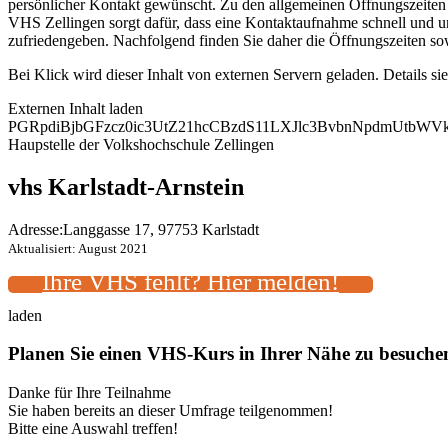
persönlicher Kontakt gewünscht. Zu den allgemeinen Öffnungszeiten k
VHS Zellingen sorgt dafür, dass eine Kontaktaufnahme schnell und un
zufriedengeben. Nachfolgend finden Sie daher die Öffnungszeiten so
Bei Klick wird dieser Inhalt von externen Servern geladen. Details si
Externen Inhalt laden
PGRpdiBjbGFzcz0ic3UtZ21hcCBzdS11LXJlc3BvbnNpdmUtb
Haupstelle der Volkshochschule Zellingen
vhs Karlstadt-Arnstein
Adresse:
Langgasse 17, 97753 Karlstadt
Aktualisiert: August 2021
Ihre VHS fehlt? Hier melden!
laden
Planen Sie einen VHS-Kurs in Ihrer Nähe zu besuch
Danke für Ihre Teilnahme
Sie haben bereits an dieser Umfrage teilgenommen!
Bitte eine Auswahl treffen!