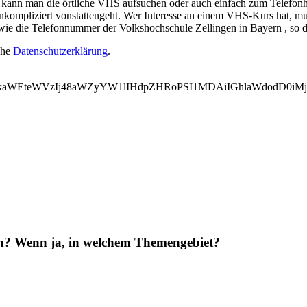
ann man die örtliche VHS aufsuchen oder auch einfach zum Telefonhöre
kompliziert vonstattengeht. Wer Interesse an einem VHS-Kurs hat, mus
wie die Telefonnummer der Volkshochschule Zellingen in Bayern , so 
ehe
Datenschutzerklärung
.
WVkaWEteWVzIj48aWZyYW1lIHdpZHRoPSI1MDAiIGhlaWdodD0i
en? Wenn ja, in welchem Themengebiet?