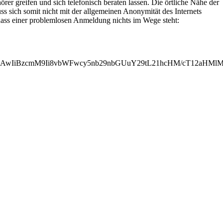
r greifen und sich telefonisch beraten lassen. Die örtliche Nähe der
s sich somit nicht mit der allgemeinen Anonymität des Internets
dass einer problemlosen Anmeldung nichts im Wege steht:
MjAwIiBzcmM9Ii8vbWFwcy5nb29nbGUuY29tL21hcHM/cT12aH