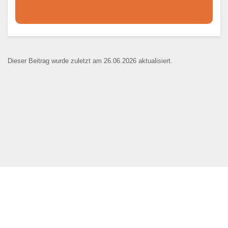
Dieser Teil dient lediglich zur
Kontaktaufnahme und ist nicht
Dieser Beitrag wurde zuletzt am 26.06.2026 aktualisiert.
öffentlich sichtbar.
Ansprechpartner
*
E-Mail
*