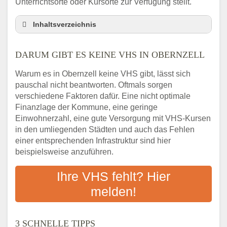
Unterrichtsorte oder Kursorte zur Verfügung stellt.
Inhaltsverzeichnis
Darum gibt es keine VHS in Obernzell
DARUM GIBT ES KEINE VHS IN OBERNZELL
3 schnelle Tipps
Checkliste: So finden auch Menschen aus
Warum es in Obernzell keine VHS gibt, lässt sich
Obernzell VHS-Kurse in Ihrer Nähe
pauschal nicht beantworten. Oftmals sorgen
Abendschule in der Region rund um
verschiedene Faktoren dafür. Eine nicht optimale
Obernzell
Finanzlage der Kommune, eine geringe
VHS steht für Erwachsenenbildung
Einwohnerzahl, eine gute Versorgung mit VHS-Kursen
in den umliegenden Städten und auch das Fehlen
Online-Kurse: Alternative Angebote zum
einer entsprechenden Infrastruktur sind hier
VHS-Kurs
beispielsweise anzuführen.
Vor- und Nachteile von Online-Kursen
Checkliste: Darauf kommt es bei
Ihre VHS fehlt? Hier
Bildungsangeboten an
melden!
Das bundesweite Volkshochschulwesen
3 SCHNELLE TIPPS