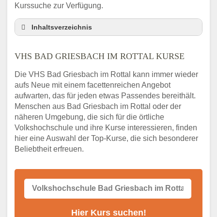
Kurssuche zur Verfügung.
Inhaltsverzeichnis
VHS Nebenstelle in Bad Griesbach im Rottal
und Umgebung
VHS BAD GRIESBACH IM ROTTAL KURSE
3 Tipps
Die VHS Bad Griesbach im Rottal kann immer wieder
Abendschule Bad Griesbach im Rottal
aufs Neue mit einem facettenreichen Angebot
Kurssuche
aufwarten, das für jeden etwas Passendes bereithält.
VHS Bad Griesbach im Rottal Kurse
Menschen aus Bad Griesbach im Rottal oder der
VHS Bad Griesbach im Rottal –
näheren Umgebung, die sich für die örtliche
Öffnungszeiten und Telefonnummer
Volkshochschule und ihre Kurse interessieren, finden
hier eine Auswahl der Top-Kurse, die sich besonderer
Stellenangebote der Volkshochschule Bad
Griesbach im Rottal
Beliebtheit erfreuen.
Online-Kurse – Alternative Angebote zum
VHS-Kurs
Alternativen zum VHS Programm 2026 in
Bad Griesbach im Rottal