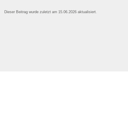
Dieser Beitrag wurde zuletzt am 15.06.2026 aktualisiert.
Name der Bildungseinrichtung
*
Standort
*
Webseite