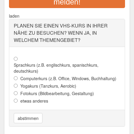
melden!
STADT UND LANDKREIS
PASSAU
laden
PLANEN SIE EINEN VHS-KURS IN IHRER
Adresse:
Nikolastraße 18, 94032 Passau
Aktualisiert: August 2021
NÄHE ZU BESUCHEN? WENN JA, IN
WELCHEM THEMENGEBIET?
Sprachkurs (z.B. englischkurs, spanischkurs,
deutschkurs)
Computerkurs (z.B. Office, Windows, Buchhaltung)
Yogakurs (Tanzkurs, Aerobic)
Fotokurs (Bildbearbeitung, Gestaltung)
etwas anderes
abstimmen