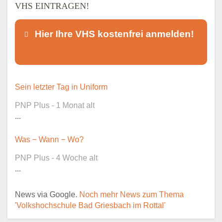
VHS EINTRAGEN!
Hier Ihre VHS kostenfrei anmelden!
Dieser Teil dient lediglich zur
Sein letzter Tag in Uniform
Kontaktaufnahme und ist nicht
PNP Plus - 1 Monat alt
öffentlich sichtbar.
...
Was − Wann − Wo?
PNP Plus - 4 Woche alt
Ansprechpartner
*
...
News via Google.
Noch mehr News zum Thema
'Volkshochschule Bad Griesbach im Rottal'
E-Mail
*