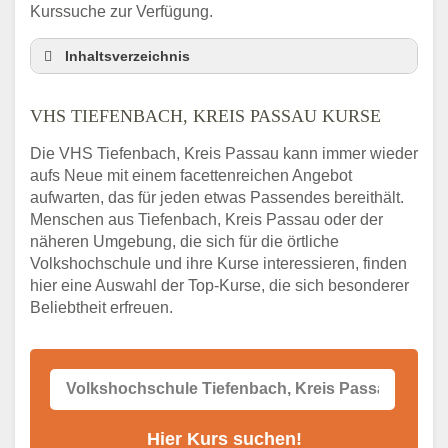
Kurssuche zur Verfügung.
Inhaltsverzeichnis
VHS Nebenstelle in Tiefenbach, Kreis
Passau und Umgebung
VHS TIEFENBACH, KREIS PASSAU KURSE
3 Tipps
Die VHS Tiefenbach, Kreis Passau kann immer wieder
Abendschule Tiefenbach, Kreis Passau
aufs Neue mit einem facettenreichen Angebot
Kurssuche
aufwarten, das für jeden etwas Passendes bereithält.
VHS Tiefenbach, Kreis Passau Kurse
Menschen aus Tiefenbach, Kreis Passau oder der
VHS Tiefenbach, Kreis Passau –
näheren Umgebung, die sich für die örtliche
Öffnungszeiten und Telefonnummer
Volkshochschule und ihre Kurse interessieren, finden
hier eine Auswahl der Top-Kurse, die sich besonderer
Stellenangebote der Volkshochschule
Tiefenbach, Kreis Passau
Beliebtheit erfreuen.
Online-Kurse – Alternative Angebote zum
VHS-Kurs
Alternativen zum VHS Programm 2026 in
Tiefenbach, Kreis Passau