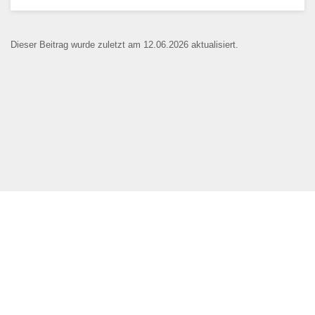
Dieser Beitrag wurde zuletzt am 12.06.2026 aktualisiert.
Name der Bildungseinrichtung
*
Standort
*
Webseite