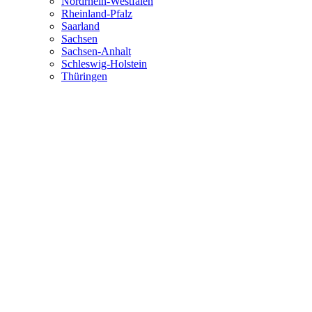
Nordrhein-Westfalen
Rheinland-Pfalz
Saarland
Sachsen
Sachsen-Anhalt
Schleswig-Holstein
Thüringen