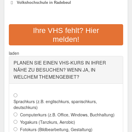
Volkshochschule in Radebeul
VOLKSHOCHSCHULE IM
LANDKREIS MEISSEN E. V.
Ihre VHS fehlt? Hier
melden!
Adresse:
Sidonienstraße 1a, 01445 Radebeul
Aktualisiert: August 2021
laden
PLANEN SIE EINEN VHS-KURS IN IHRER
NÄHE ZU BESUCHEN? WENN JA, IN
WELCHEM THEMENGEBIET?
Sprachkurs (z.B. englischkurs, spanischkurs,
deutschkurs)
Computerkurs (z.B. Office, Windows, Buchhaltung)
Yogakurs (Tanzkurs, Aerobic)
Fotokurs (Bildbearbeitung, Gestaltung)