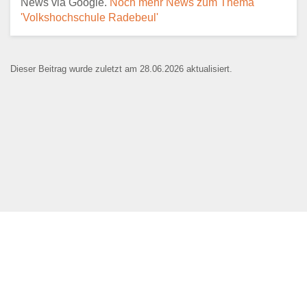
News via Google.
Noch mehr News zum Thema
'Volkshochschule Radebeul'
E-Mail
*
Dieser Beitrag wurde zuletzt am 28.06.2026 aktualisiert.
Name der Bildungseinrichtung
*
Standort
*
Webseite