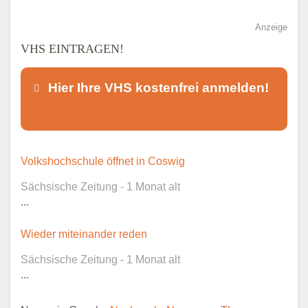
Anzeige
VHS EINTRAGEN!
Hier Ihre VHS kostenfrei anmelden!
Dieser Teil dient lediglich zur
Volkshochschule öffnet in Coswig
Kontaktaufnahme und ist nicht
Sächsische Zeitung - 1 Monat alt
öffentlich sichtbar.
...
Wieder miteinander reden
Sächsische Zeitung - 1 Monat alt
Ansprechpartner
*
...