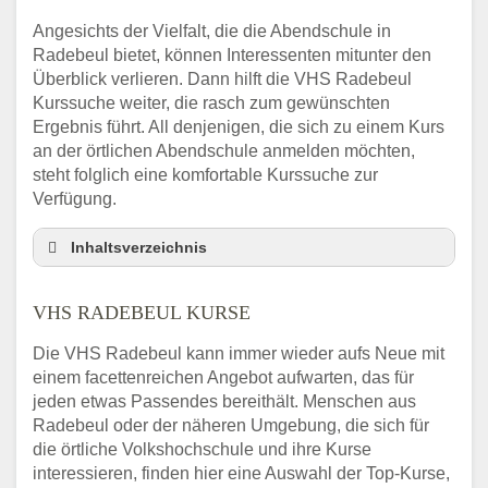
Angesichts der Vielfalt, die die Abendschule in
Radebeul bietet, können Interessenten mitunter den
Überblick verlieren. Dann hilft die VHS Radebeul
Kurssuche weiter, die rasch zum gewünschten
Ergebnis führt. All denjenigen, die sich zu einem Kurs
an der örtlichen Abendschule anmelden möchten,
steht folglich eine komfortable Kurssuche zur
Verfügung.
Inhaltsverzeichnis
Abendschule Radebeul Kurssuche
VHS RADEBEUL KURSE
VHS Radebeul Kurse
VHS Radebeul – Öffnungszeiten und
Die VHS Radebeul kann immer wieder aufs Neue mit
Telefonnummer
einem facettenreichen Angebot aufwarten, das für
Stellenangebote der Volkshochschule
jeden etwas Passendes bereithält. Menschen aus
Radebeul
Radebeul oder der näheren Umgebung, die sich für
Online-Kurse – Alternative Angebote zum
die örtliche Volkshochschule und ihre Kurse
VHS-Kurs
interessieren, finden hier eine Auswahl der Top-Kurse,