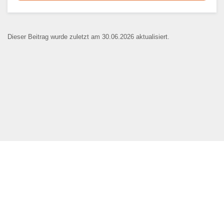
Dieser Teil dient lediglich zur
Kontaktaufnahme und ist nicht
Dieser Beitrag wurde zuletzt am 30.06.2026 aktualisiert.
öffentlich sichtbar.
Ansprechpartner
*
E-Mail
*
Name der Bildungseinrichtung
*