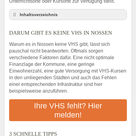
Unterrichtsorte oder Kursorte zur Verfügung stellt.
Inhaltsverzeichnis
Darum gibt es keine VHS in Nossen
DARUM GIBT ES KEINE VHS IN NOSSEN
3 schnelle Tipps
Checkliste: So finden auch Menschen aus
Warum es in Nossen keine VHS gibt, lässt sich
Nossen VHS-Kurse in Ihrer Nähe
pauschal nicht beantworten. Oftmals sorgen
Abendschule in der Region rund um Nossen
verschiedene Faktoren dafür. Eine nicht optimale
VHS steht für Erwachsenenbildung
Finanzlage der Kommune, eine geringe
Einwohnerzahl, eine gute Versorgung mit VHS-Kursen
Online-Kurse: Alternative Angebote zum
in den umliegenden Städten und auch das Fehlen
VHS-Kurs
einer entsprechenden Infrastruktur sind hier
Vor- und Nachteile von Online-Kursen
beispielsweise anzuführen.
Checkliste: Darauf kommt es bei
Bildungsangeboten an
Ihre VHS fehlt? Hier
Das bundesweite Volkshochschulwesen
melden!
3 SCHNELLE TIPPS