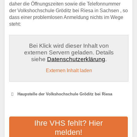
daher die Öffnungszeiten sowie die Telefonnummer
der Volkshochschule Gröditz bei Riesa in Sachsen , so
dass einer problemlosen Anmeldung nichts im Wege
steht:
Bei Klick wird dieser Inhalt von
externen Servern geladen. Details
siehe
Datenschutzerklärung
.
Externen Inhalt laden
Haupstelle der Volkshochschule Gröditz bei Riesa
VOLKSHOCHSCHULE IM
LANDKREIS MEISSEN E. V.
Ihre VHS fehlt? Hier
melden!
Adresse:
Sidonienstraße 1a, 01445 Radebeul