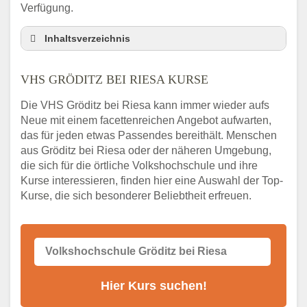
Verfügung.
Inhaltsverzeichnis
VHS Nebenstelle in Gröditz bei Riesa und
Umgebung
VHS GRÖDITZ BEI RIESA KURSE
3 Tipps
Die VHS Gröditz bei Riesa kann immer wieder aufs
Abendschule Gröditz bei Riesa Kurssuche
Neue mit einem facettenreichen Angebot aufwarten,
VHS Gröditz bei Riesa Kurse
das für jeden etwas Passendes bereithält. Menschen
VHS Gröditz bei Riesa – Öffnungszeiten und
aus Gröditz bei Riesa oder der näheren Umgebung,
Telefonnummer
die sich für die örtliche Volkshochschule und ihre
Kurse interessieren, finden hier eine Auswahl der Top-
Stellenangebote der Volkshochschule
Kurse, die sich besonderer Beliebtheit erfreuen.
Gröditz bei Riesa
Online-Kurse – Alternative Angebote zum
VHS-Kurs
Alternativen zum VHS Programm 2026 in
Gröditz bei Riesa