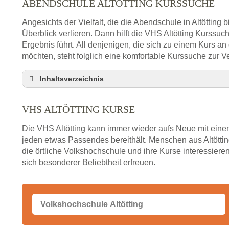
ABENDSCHULE ALTÖTTING KURSSUCHE
Angesichts der Vielfalt, die die Abendschule in Altötting 
Überblick verlieren. Dann hilft die VHS Altötting Kurssu
Ergebnis führt. All denjenigen, die sich zu einem Kurs a
möchten, steht folglich eine komfortable Kurssuche zur V
Inhaltsverzeichnis
Abendschule Altötting Kurssuche
VHS ALTÖTTING KURSE
VHS Altötting Kurse
VHS Altötting – Öffnungszeiten und Telefonnumm
Die VHS Altötting kann immer wieder aufs Neue mit einem
Stellenangebote der Volkshochschule Altötting
jeden etwas Passendes bereithält. Menschen aus Altötti
die örtliche Volkshochschule und ihre Kurse interessieren
Online-Kurse – Alternative Angebote zum VHS-Ku
sich besonderer Beliebtheit erfreuen.
Alternativen zum VHS Programm 2026 in Altötting