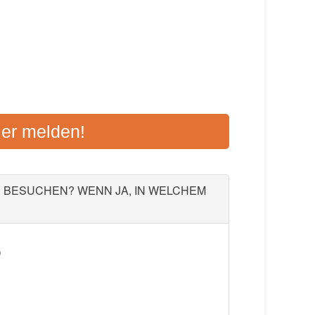
TTING - TÖGING AM INN
ier melden!
 32, 84503 Altötting
Aktualisiert: August 2021
U BESUCHEN? WENN JA, IN WELCHEM
)