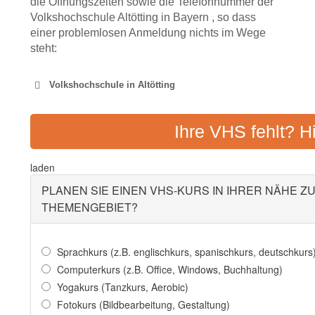
die Öffnungszeiten sowie die Telefonnummer der
Volkshochschule Altötting in Bayern , so dass
einer problemlosen Anmeldung nichts im Wege
steht:
Volkshochschule in Altötting
VOLKSHOCHSCHULE ALT-NEUÖ
Ihre VHS fehlt? H
Adresse:
Neuöttinger Str.
laden
PLANEN SIE EINEN VHS-KURS IN IHRER NÄHE Z
THEMENGEBIET?
Sprachkurs (z.B. englischkurs, spanischkurs, deutschkurs
Computerkurs (z.B. Office, Windows, Buchhaltung)
Yogakurs (Tanzkurs, Aerobic)
Fotokurs (Bildbearbeitung, Gestaltung)