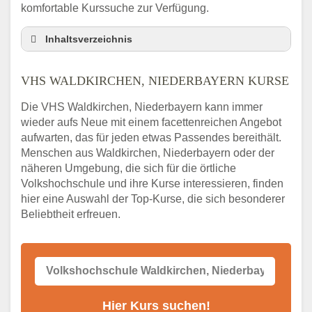
komfortable Kurssuche zur Verfügung.
Inhaltsverzeichnis
VHS Nebenstelle in Waldkirchen,
Niederbayern und Umgebung
VHS WALDKIRCHEN, NIEDERBAYERN KURSE
3 Tipps
Die VHS Waldkirchen, Niederbayern kann immer
Abendschule Waldkirchen, Niederbayern
wieder aufs Neue mit einem facettenreichen Angebot
Kurssuche
aufwarten, das für jeden etwas Passendes bereithält.
VHS Waldkirchen, Niederbayern Kurse
Menschen aus Waldkirchen, Niederbayern oder der
VHS Waldkirchen, Niederbayern –
näheren Umgebung, die sich für die örtliche
Öffnungszeiten und Telefonnummer
Volkshochschule und ihre Kurse interessieren, finden
hier eine Auswahl der Top-Kurse, die sich besonderer
Stellenangebote der Volkshochschule
Waldkirchen, Niederbayern
Beliebtheit erfreuen.
Online-Kurse – Alternative Angebote zum
VHS-Kurs
Alternativen zum VHS Programm 2026 in
Waldkirchen, Niederbayern