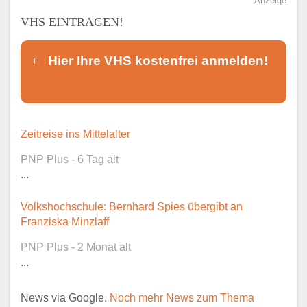
Anzeige
VHS EINTRAGEN!
Hier Ihre VHS kostenfrei anmelden!
Dieser Teil dient lediglich zur
Zeitreise ins Mittelalter
Kontaktaufnahme und ist nicht
PNP Plus - 6 Tag alt
öffentlich sichtbar.
...
Volkshochschule: Bernhard Spies übergibt an
Franziska Minzlaff
Ansprechpartner
*
PNP Plus - 2 Monat alt
...
News via Google.
Noch mehr News zum Thema
E-Mail
*