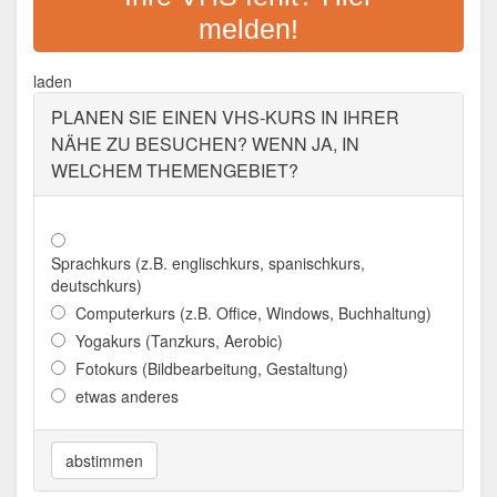
LANDKREIS
melden!
Adresse:
Frauenberg 17, 94481 Grafenau
laden
Aktualisiert: August 2021
PLANEN SIE EINEN VHS-KURS IN IHRER
NÄHE ZU BESUCHEN? WENN JA, IN
WELCHEM THEMENGEBIET?
Sprachkurs (z.B. englischkurs, spanischkurs,
deutschkurs)
Computerkurs (z.B. Office, Windows, Buchhaltung)
Yogakurs (Tanzkurs, Aerobic)
Fotokurs (Bildbearbeitung, Gestaltung)
etwas anderes
abstimmen