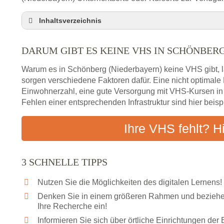
Inhaltsverzeichnis
Darum gibt es keine VHS in Schönberg (Niederba
DARUM GIBT ES KEINE VHS IN SCHÖNBER
3 schnelle Tipps
Checkliste: So finden auch Menschen aus Schönb
Warum es in Schönberg (Niederbayern) keine VHS gibt, lä
Nähe
sorgen verschiedene Faktoren dafür. Eine nicht optimal
Abendschule in der Region rund um Schönberg (
Einwohnerzahl, eine gute Versorgung mit VHS-Kursen i
VHS steht für Erwachsenenbildung
Fehlen einer entsprechenden Infrastruktur sind hier beis
Online-Kurse: Alternative Angebote zum VHS-Kur
Ihre VHS fehlt? H
Vor- und Nachteile von Online-Kursen
Checkliste: Darauf kommt es bei Bildungsangebo
Das bundesweite Volkshochschulwesen
3 SCHNELLE TIPPS
Nutzen Sie die Möglichkeiten des digitalen Lernens!
Denken Sie in einem größeren Rahmen und beziehen
Ihre Recherche ein!
Informieren Sie sich über örtliche Einrichtungen de