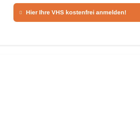
Hier Ihre VHS kostenfrei anmelden!
Dieser Teil dient lediglich zur Kontaktaufnah
Ansprechpartner
*
E-Mail
*