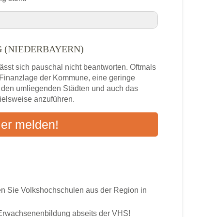
yern)
G (NIEDERBAYERN)
erg (Niederbayern) VHS-Kurse in Ihrer
sst sich pauschal nicht beantworten. Oftmals
e Finanzlage der Kommune, eine geringe
Niederbayern)
n den umliegenden Städten und auch das
pielsweise anzuführen.
s
ier melden!
ten an
 Sie Volkshochschulen aus der Region in
r Erwachsenenbildung abseits der VHS!