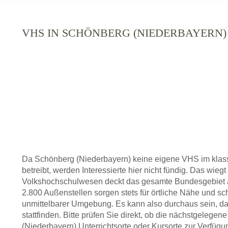
VHS IN SCHÖNBERG (NIEDERBAYERN) 
Da Schönberg (Niederbayern) keine eigene VHS im kla
betreibt, werden Interessierte hier nicht fündig. Das wieg
Volkshochschulwesen deckt das gesamte Bundesgebiet a
2.800 Außenstellen sorgen stets für örtliche Nähe und sc
unmittelbarer Umgebung. Es kann also durchaus sein, da
stattfinden. Bitte prüfen Sie direkt, ob die nächstgelege
(Niederbayern) Unterrichtsorte oder Kursorte zur Verfügung