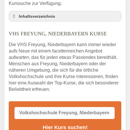
Kurssuche zur Verfügung.
Inhaltsverzeichnis
VHS Nebenstelle in Freyung, Niederbayern
und Umgebung
VHS FREYUNG, NIEDERBAYERN KURSE
3 Tipps
Die VHS Freyung, Niederbayern kann immer wieder
Abendschule Freyung, Niederbayern
aufs Neue mit einem facettenreichen Angebot
Kurssuche
aufwarten, das für jeden etwas Passendes bereithält.
VHS Freyung, Niederbayern Kurse
Menschen aus Freyung, Niederbayern oder der
VHS Freyung, Niederbayern –
näheren Umgebung, die sich für die örtliche
Öffnungszeiten und Telefonnummer
Volkshochschule und ihre Kurse interessieren, finden
hier eine Auswahl der Top-Kurse, die sich besonderer
Stellenangebote der Volkshochschule
Freyung, Niederbayern
Beliebtheit erfreuen.
Online-Kurse – Alternative Angebote zum
VHS-Kurs
Alternativen zum VHS Programm 2026 in
Freyung, Niederbayern