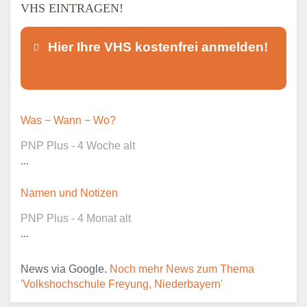
VHS EINTRAGEN!
Hier Ihre VHS kostenfrei anmelden!
Dieser Teil dient lediglich zur
Was − Wann − Wo?
Kontaktaufnahme und ist nicht
PNP Plus - 4 Woche alt
öffentlich sichtbar.
...
Namen und Notizen
PNP Plus - 4 Monat alt
Ansprechpartner
*
...
News via Google.
Noch mehr News zum Thema
'Volkshochschule Freyung, Niederbayern'
E-Mail
*