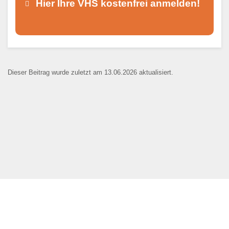
Hier Ihre VHS kostenfrei anmelden!
Dieser Teil dient lediglich zur
Kontaktaufnahme und ist nicht
Dieser Beitrag wurde zuletzt am 13.06.2026 aktualisiert.
öffentlich sichtbar.
Ansprechpartner
*
E-Mail
*