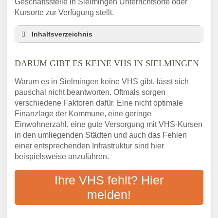
Geschäftsstelle in Sielmingen Unterrichtsorte oder
Kursorte zur Verfügung stellt.
Inhaltsverzeichnis
Darum gibt es keine VHS in Sielmingen
DARUM GIBT ES KEINE VHS IN SIELMINGEN
3 schnelle Tipps
Checkliste: So finden auch Menschen aus
Warum es in Sielmingen keine VHS gibt, lässt sich
Sielmingen VHS-Kurse in Ihrer Nähe
pauschal nicht beantworten. Oftmals sorgen
Abendschule in der Region rund um
verschiedene Faktoren dafür. Eine nicht optimale
Sielmingen
Finanzlage der Kommune, eine geringe
VHS steht für Erwachsenenbildung
Einwohnerzahl, eine gute Versorgung mit VHS-Kursen
in den umliegenden Städten und auch das Fehlen
Online-Kurse: Alternative Angebote zum
einer entsprechenden Infrastruktur sind hier
VHS-Kurs
beispielsweise anzuführen.
Vor- und Nachteile von Online-Kursen
Checkliste: Darauf kommt es bei
Ihre VHS fehlt? Hier
Bildungsangeboten an
melden!
Das bundesweite Volkshochschulwesen