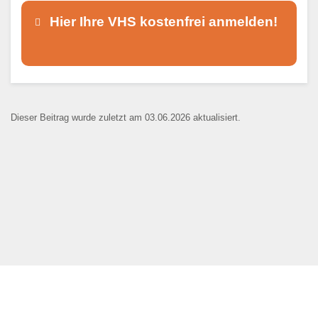
Hier Ihre VHS kostenfrei anmelden!
Dieser Teil dient lediglich zur
Kontaktaufnahme und ist nicht
Dieser Beitrag wurde zuletzt am 03.06.2026 aktualisiert.
öffentlich sichtbar.
Ansprechpartner
*
E-Mail
*