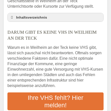
Geschäftsstelle in Weilheim an der Teck
Unterrichtsorte oder Kursorte zur Verfügung stellt.
Inhaltsverzeichnis
Darum gibt es keine VHS in Weilheim an der
Teck
DARUM GIBT ES KEINE VHS IN WEILHEIM
3 schnelle Tipps
AN DER TECK
Checkliste: So finden auch Menschen aus
Warum es in Weilheim an der Teck keine VHS gibt,
Weilheim an der Teck VHS-Kurse in Ihrer
lässt sich pauschal nicht beantworten. Oftmals sorgen
Nähe
verschiedene Faktoren dafür. Eine nicht optimale
Abendschule in der Region rund um
Finanzlage der Kommune, eine geringe
Weilheim an der Teck
Einwohnerzahl, eine gute Versorgung mit VHS-Kursen
VHS steht für Erwachsenenbildung
in den umliegenden Städten und auch das Fehlen
Online-Kurse: Alternative Angebote zum
einer entsprechenden Infrastruktur sind hier
VHS-Kurs
beispielsweise anzuführen.
Vor- und Nachteile von Online-Kursen
Ihre VHS fehlt? Hier
Checkliste: Darauf kommt es bei
Bildungsangeboten an
melden!
Das bundesweite Volkshochschulwesen