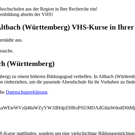
ochschulen aus der Region in Ihre Recherche ein!
nenbildung abseits der VHS!
 Altbach (Württemberg) VHS-Kurse in Ihre
rstädte aus.
ssuche.
ach (Württemberg)
rg) zu einem höheren Bildungsgrad verhelfen. In Altbach (Württember
on einbeziehen, um die passende Abendschule für ihr Vorhaben zu find
ehe
Datenschutzerklärung
.
WVkaWEteWVzIj48aWZyYW1lIHdpZHRoPSI1MDAiIGhlaWdodD0i
-Kurse stattfinden, sondern um eine vielschichtige Bildungseinrichtu