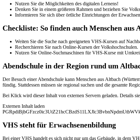
Nutzen Sie die Möglichkeiten des digitalen Lernens!
Denken Sie in einem größeren Rahmen und beziehen Sie Volksh
Informieren Sie sich über örtliche Einrichtungen der Erwachse
Checkliste: So finden auch Menschen aus
Weiten Sie die Suche nach geeigneten VHS-Kursen auf Nachba
Recherchieren Sie nach Online-Kursen der Volkshochschulen.
Nutzen Sie Online-Suchmaschinen für VHS-Kurse mit Umkrei
Abendschule in der Region rund um Altb
Der Besuch einer Abendschule kann Menschen aus Altbach (Württembe
fündig. Stattdessen müssen sie regional suchen und die gesamte Regi
Bei Klick wird dieser Inhalt von externen Servern geladen. Details si
Externen Inhalt laden
PGRpdiBjbGFzcz0ic3UtZ21hcCBzdS11LXJlc3BvbnNpdmUtb
VHS steht für Erwachsenenbildung
Bei einer VHS handelt es sich nicht nur um das Gebäude, in dem VHS