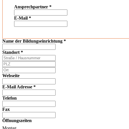
Ansprechpartner
*
E-Mail
*
Name der Bildungseinrichtung
*
Standort
*
Webseite
E-Mail Adresse
*
Telefon
Fax
Öffnungszeiten
Montag