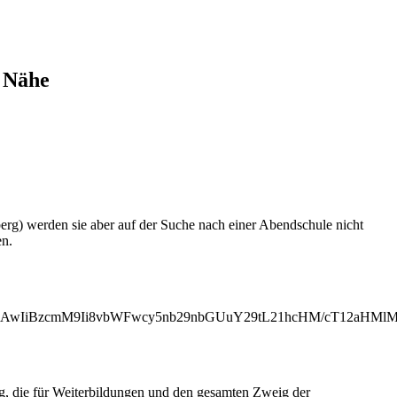
r Nähe
g) werden sie aber auf der Suche nach einer Abendschule nicht
en.
MjAwIiBzcmM9Ii8vbWFwcy5nb29nbGUuY29tL21hcHM/cT12aH
ng, die für Weiterbildungen und den gesamten Zweig der