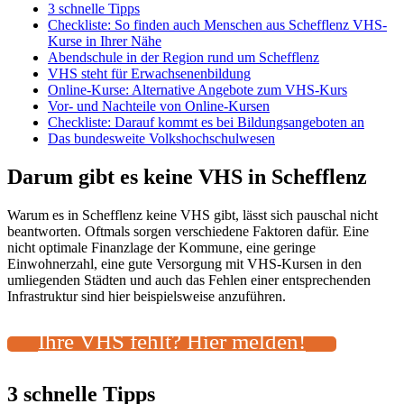
3 schnelle Tipps
Checkliste: So finden auch Menschen aus Schefflenz VHS-
Kurse in Ihrer Nähe
Abendschule in der Region rund um Schefflenz
VHS steht für Erwachsenenbildung
Online-Kurse: Alternative Angebote zum VHS-Kurs
Vor- und Nachteile von Online-Kursen
Checkliste: Darauf kommt es bei Bildungsangeboten an
Das bundesweite Volkshochschulwesen
Darum gibt es keine VHS in Schefflenz
Warum es in Schefflenz keine VHS gibt, lässt sich pauschal nicht
beantworten. Oftmals sorgen verschiedene Faktoren dafür. Eine
nicht optimale Finanzlage der Kommune, eine geringe
Einwohnerzahl, eine gute Versorgung mit VHS-Kursen in den
umliegenden Städten und auch das Fehlen einer entsprechenden
Infrastruktur sind hier beispielsweise anzuführen.
Ihre VHS fehlt? Hier melden!
3 schnelle Tipps