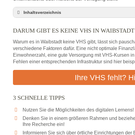
Inhaltsverzeichnis
Darum gibt es keine VHS in Waibstadt
DARUM GIBT ES KEINE VHS IN WAIBSTADT
3 schnelle Tipps
Checkliste: So finden auch Menschen aus Waibst
Warum es in Waibstadt keine VHS gibt, lässt sich pausch
Abendschule in der Region rund um Waibstadt
verschiedene Faktoren dafür. Eine nicht optimale Finan
Einwohnerzahl, eine gute Versorgung mit VHS-Kursen i
VHS steht für Erwachsenenbildung
Fehlen einer entsprechenden Infrastruktur sind hier beis
Online-Kurse: Alternative Angebote zum VHS-Kur
Vor- und Nachteile von Online-Kursen
Ihre VHS fehlt? H
Checkliste: Darauf kommt es bei Bildungsangebo
Das bundesweite Volkshochschulwesen
3 SCHNELLE TIPPS
Nutzen Sie die Möglichkeiten des digitalen Lernens!
Denken Sie in einem größeren Rahmen und beziehen
Ihre Recherche ein!
Informieren Sie sich über örtliche Einrichtungen de