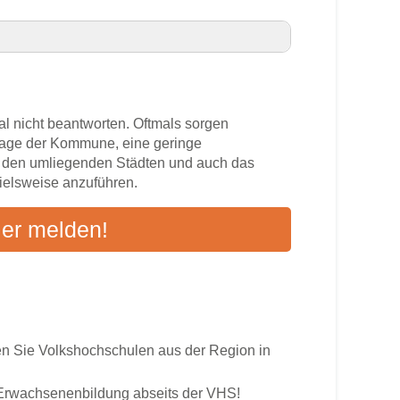
adt VHS-Kurse in Ihrer Nähe
al nicht beantworten. Oftmals sorgen
zlage der Kommune, eine geringe
n den umliegenden Städten und auch das
pielsweise anzuführen.
s
ier melden!
ten an
 Sie Volkshochschulen aus der Region in
r Erwachsenenbildung abseits der VHS!