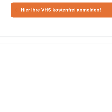
Hier Ihre VHS kostenfrei anmelden!
Dieser Teil dient lediglich zur Kontaktaufnah
Ansprechpartner
*
E-Mail
*