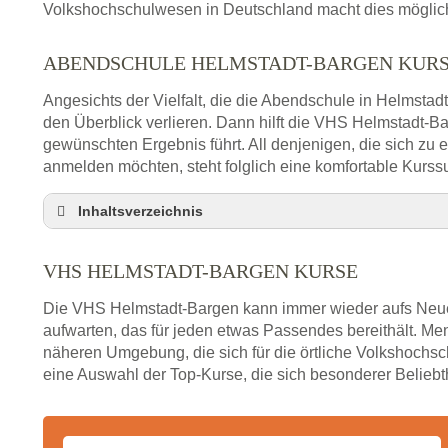
Volkshochschulwesen in Deutschland macht dies möglich 
ABENDSCHULE HELMSTADT-BARGEN KUR
Angesichts der Vielfalt, die die Abendschule in Helmstad
den Überblick verlieren. Dann hilft die VHS Helmstadt-B
gewünschten Ergebnis führt. All denjenigen, die sich zu
anmelden möchten, steht folglich eine komfortable Kurss
Inhaltsverzeichnis
VHS Nebenstelle in Helmstadt-Bargen und Umg
VHS HELMSTADT-BARGEN KURSE
3 Tipps
Abendschule Helmstadt-Bargen Kurssuche
Die VHS Helmstadt-Bargen kann immer wieder aufs Neue
VHS Helmstadt-Bargen Kurse
aufwarten, das für jeden etwas Passendes bereithält. M
näheren Umgebung, die sich für die örtliche Volkshochsch
VHS Helmstadt-Bargen – Öffnungszeiten und Te
eine Auswahl der Top-Kurse, die sich besonderer Beliebth
Stellenangebote der Volkshochschule Helmstadt
Online-Kurse – Alternative Angebote zum VHS-Ku
Alternativen zum VHS Programm 2026 in Helmst