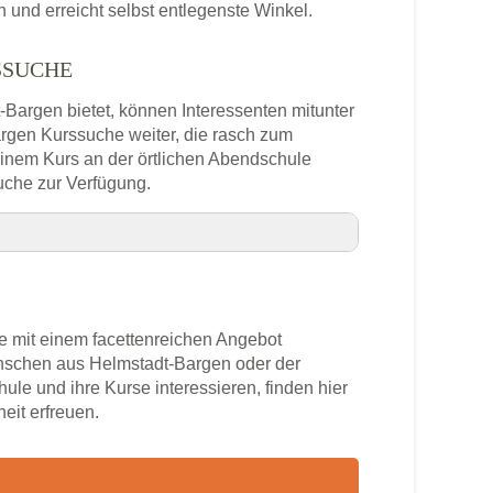
und erreicht selbst entlegenste Winkel.
SSUCHE
t-Bargen bietet, können Interessenten mitunter
argen Kurssuche weiter, die rasch zum
 einem Kurs an der örtlichen Abendschule
uche zur Verfügung.
ebung
 mit einem facettenreichen Angebot
enschen aus Helmstadt-Bargen oder der
ule und ihre Kurse interessieren, finden hier
lefonnummer
eit erfreuen.
-Bargen
rs
adt-Bargen