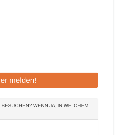
& UMGEBUNG
ier melden!
, 97070 Würzburg
Aktualisiert: August 2021
U BESUCHEN? WENN JA, IN WELCHEM
)