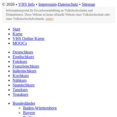
© 2026 •
VHS Info
•
Impressum
-
Datenschutz
•
Sitemap
Informationsportal für Erwachsenenbildung an Volkshochschulen und
Drittanbietern. Diese Website ist keine offizielle Website einer Volkshochschule oder
eines Volkshochschulverbands.
mehr»
Start
Kurse
VHS Online Kurse
MOOCs
Deutschkurs
Englischkurs
Fotokurs
Französischkurs
Italienischkurs
Kochkurs
Nähkurs
Spanischkurs
Tanzkurs
Yogakurs
Bundesländer
Baden-Württemberg
Bayern