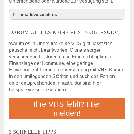
Unterrichtsorte oder Kursorte zur Verfügung stellt.
Inhaltsverzeichnis
Darum gibt es keine VHS in Obersulm
DARUM GIBT ES KEINE VHS IN OBERSULM
3 schnelle Tipps
Checkliste: So finden auch Menschen aus
Warum es in Obersulm keine VHS gibt, lässt sich
Obersulm VHS-Kurse in Ihrer Nähe
pauschal nicht beantworten. Oftmals sorgen
Abendschule in der Region rund um
verschiedene Faktoren dafür. Eine nicht optimale
Obersulm
Finanzlage der Kommune, eine geringe
VHS steht für Erwachsenenbildung
Einwohnerzahl, eine gute Versorgung mit VHS-Kursen
in den umliegenden Städten und auch das Fehlen
Online-Kurse: Alternative Angebote zum
einer entsprechenden Infrastruktur sind hier
VHS-Kurs
beispielsweise anzuführen.
Vor- und Nachteile von Online-Kursen
Checkliste: Darauf kommt es bei
Ihre VHS fehlt? Hier
Bildungsangeboten an
melden!
Das bundesweite Volkshochschulwesen
3 SCHNELLE TIPPS