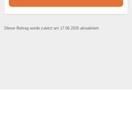
Dieser Teil dient lediglich zur
Kontaktaufnahme und ist nicht
Dieser Beitrag wurde zuletzt am 17.06.2026 aktualisiert.
öffentlich sichtbar.
Ansprechpartner
*
E-Mail
*