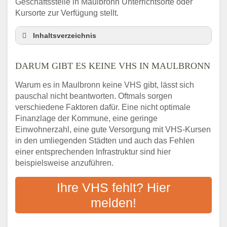
Geschäftsstelle in Maulbronn Unterrichtsorte oder
Kursorte zur Verfügung stellt.
Inhaltsverzeichnis
Darum gibt es keine VHS in Maulbronn
DARUM GIBT ES KEINE VHS IN MAULBRONN
3 schnelle Tipps
Checkliste: So finden auch Menschen aus
Warum es in Maulbronn keine VHS gibt, lässt sich
Maulbronn VHS-Kurse in Ihrer Nähe
pauschal nicht beantworten. Oftmals sorgen
Abendschule in der Region rund um
verschiedene Faktoren dafür. Eine nicht optimale
Maulbronn
Finanzlage der Kommune, eine geringe
VHS steht für Erwachsenenbildung
Einwohnerzahl, eine gute Versorgung mit VHS-Kursen
in den umliegenden Städten und auch das Fehlen
Online-Kurse: Alternative Angebote zum
einer entsprechenden Infrastruktur sind hier
VHS-Kurs
beispielsweise anzuführen.
Vor- und Nachteile von Online-Kursen
Checkliste: Darauf kommt es bei
Ihre VHS fehlt? Hier
Bildungsangeboten an
melden!
Das bundesweite Volkshochschulwesen