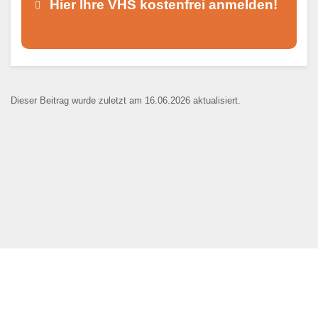
Hier Ihre VHS kostenfrei anmelden!
Dieser Teil dient lediglich zur
Kontaktaufnahme und ist nicht
Dieser Beitrag wurde zuletzt am 16.06.2026 aktualisiert.
öffentlich sichtbar.
Ansprechpartner
*
E-Mail
*