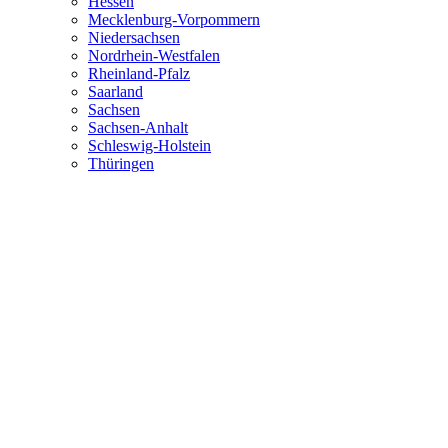
Hessen
Mecklenburg-Vorpommern
Niedersachsen
Nordrhein-Westfalen
Rheinland-Pfalz
Saarland
Sachsen
Sachsen-Anhalt
Schleswig-Holstein
Thüringen