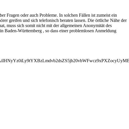
er Fragen oder auch Probleme. In solchen Fällen ist zumeist ein
r greifen und sich telefonisch beraten lassen. Die örtliche Nähe der
t, muss sich somit nicht mit der allgemeinen Anonymität des
) in Baden-Württemberg , so dass einer problemlosen Anmeldung
yMDAiIHNyYz0iLy9tYXBzLmdvb2dsZS5jb20vbWFwcz9xPXZocy