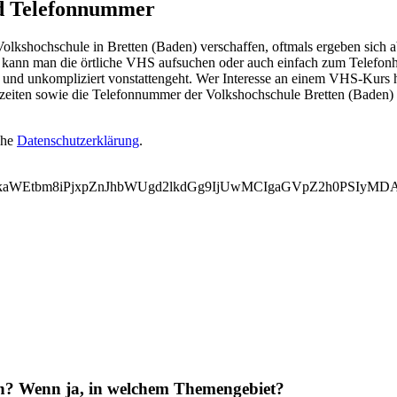
nd Telefonnummer
kshochschule in Bretten (Baden) verschaffen, oftmals ergeben sich ab
ann man die örtliche VHS aufsuchen oder auch einfach zum Telefonhöre
 und unkompliziert vonstattengeht. Wer Interesse an einem VHS-Kurs ha
gszeiten sowie die Telefonnummer der Volkshochschule Bretten (Baden
ehe
Datenschutzerklärung
.
WVkaWEtbm8iPjxpZnJhbWUgd2lkdGg9IjUwMCIgaGVpZ2h0PSI
en? Wenn ja, in welchem Themengebiet?