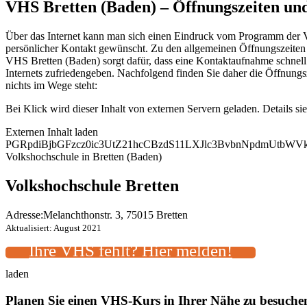
VHS Bretten (Baden) – Öffnungszeiten u
Über das Internet kann man sich einen Eindruck vom Programm der Vol
persönlicher Kontakt gewünscht. Zu den allgemeinen Öffnungszeiten k
VHS Bretten (Baden) sorgt dafür, dass eine Kontaktaufnahme schnell
Internets zufriedengeben. Nachfolgend finden Sie daher die Öffnun
nichts im Wege steht:
Bei Klick wird dieser Inhalt von externen Servern geladen. Details si
Externen Inhalt laden
PGRpdiBjbGFzcz0ic3UtZ21hcCBzdS11LXJlc3BvbnNpdmUtb
Volkshochschule in Bretten (Baden)
Volkshochschule Bretten
Adresse:
Melanchthonstr. 3, 75015 Bretten
Aktualisiert: August 2021
Ihre VHS fehlt? Hier melden!
laden
Planen Sie einen VHS-Kurs in Ihrer Nähe zu besuch