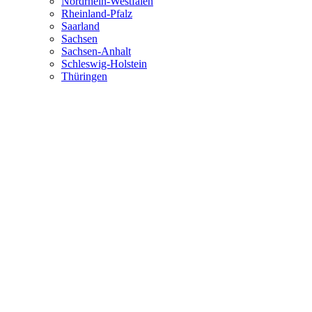
Nordrhein-Westfalen
Rheinland-Pfalz
Saarland
Sachsen
Sachsen-Anhalt
Schleswig-Holstein
Thüringen