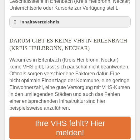
Geschäftsstelle in Erlenbach (Kreis Heilbronn, Neckar)
Unterrichtsorte oder Kursorte zur Verfügung stellt.
Inhaltsverzeichnis
Darum gibt es keine VHS in Erlenbach (Kreis
Heilbronn, Neckar)
DARUM GIBT ES KEINE VHS IN ERLENBACH
3 schnelle Tipps
(KREIS HEILBRONN, NECKAR)
Checkliste: So finden auch Menschen aus
Warum es in Erlenbach (Kreis Heilbronn, Neckar)
Erlenbach (Kreis Heilbronn, Neckar) VHS-
keine VHS gibt, lässt sich pauschal nicht beantworten.
Kurse in Ihrer Nähe
Oftmals sorgen verschiedene Faktoren dafür. Eine
Abendschule in der Region rund um
nicht optimale Finanzlage der Kommune, eine geringe
Erlenbach (Kreis Heilbronn, Neckar)
Einwohnerzahl, eine gute Versorgung mit VHS-Kursen
VHS steht für Erwachsenenbildung
in den umliegenden Städten und auch das Fehlen
Online-Kurse: Alternative Angebote zum
einer entsprechenden Infrastruktur sind hier
VHS-Kurs
beispielsweise anzuführen.
Vor- und Nachteile von Online-Kursen
Ihre VHS fehlt? Hier
Checkliste: Darauf kommt es bei
Bildungsangeboten an
melden!
Das bundesweite Volkshochschulwesen