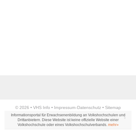
Name der Bildungseinrichtung
*
Standort
*
Anzeige
© 2026 •
VHS Info
•
Impressum
-
Datenschutz
•
Sitemap
Webseite
Informationsportal für Erwachsenenbildung an Volkshochschulen und
Drittanbietern. Diese Website ist keine offizielle Website einer
Volkshochschule oder eines Volkshochschulverbands.
mehr»