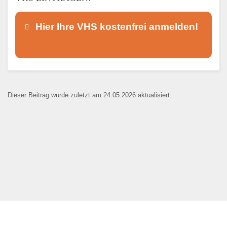
Hier Ihre VHS kostenfrei anmelden!
Dieser Teil dient lediglich zur
Kontaktaufnahme und ist nicht
Dieser Beitrag wurde zuletzt am 24.05.2026 aktualisiert.
öffentlich sichtbar.
Ansprechpartner
*
E-Mail
*