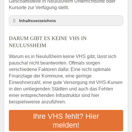
Geschäftsstelle in Neulußheim Unterrichtsorte oder
Kursorte zur Verfügung stellt.
Inhaltsverzeichnis
Darum gibt es keine VHS in Neulußheim
DARUM GIBT ES KEINE VHS IN
3 schnelle Tipps
NEULUSSHEIM
Checkliste: So finden auch Menschen aus
Neulußheim VHS-Kurse in Ihrer Nähe
Warum es in Neulußheim keine VHS gibt, lässt sich
Abendschule in der Region rund um
pauschal nicht beantworten. Oftmals sorgen
Neulußheim
verschiedene Faktoren dafür. Eine nicht optimale
VHS steht für Erwachsenenbildung
Finanzlage der Kommune, eine geringe
Einwohnerzahl, eine gute Versorgung mit VHS-Kursen
Online-Kurse: Alternative Angebote zum
VHS-Kurs
in den umliegenden Städten und auch das Fehlen
einer entsprechenden Infrastruktur sind hier
Vor- und Nachteile von Online-Kursen
beispielsweise anzuführen.
Checkliste: Darauf kommt es bei
Bildungsangeboten an
Ihre VHS fehlt? Hier
Das bundesweite Volkshochschulwesen
melden!