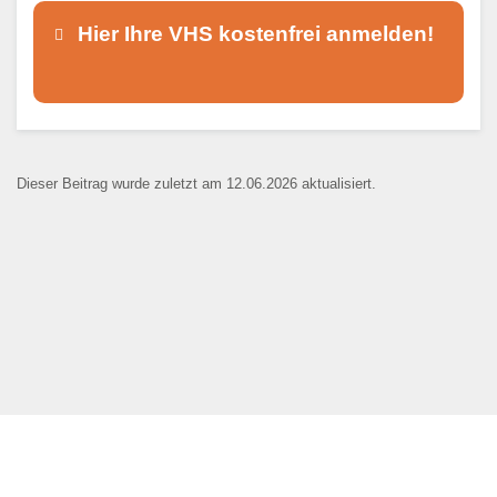
Hier Ihre VHS kostenfrei anmelden!
Dieser Teil dient lediglich zur
Kontaktaufnahme und ist nicht
Dieser Beitrag wurde zuletzt am 12.06.2026 aktualisiert.
öffentlich sichtbar.
Ansprechpartner
*
E-Mail
*