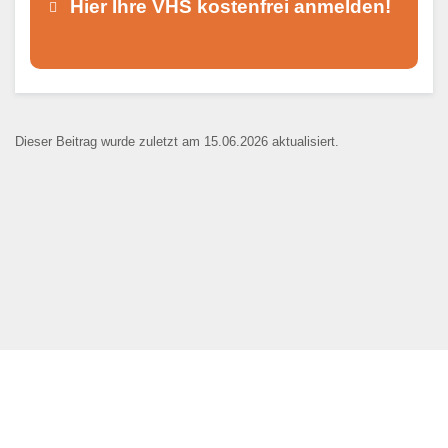
Hier Ihre VHS kostenfrei anmelden!
Dieser Teil dient lediglich zur
Kontaktaufnahme und ist nicht
Dieser Beitrag wurde zuletzt am 15.06.2026 aktualisiert.
öffentlich sichtbar.
Ansprechpartner
*
E-Mail
*