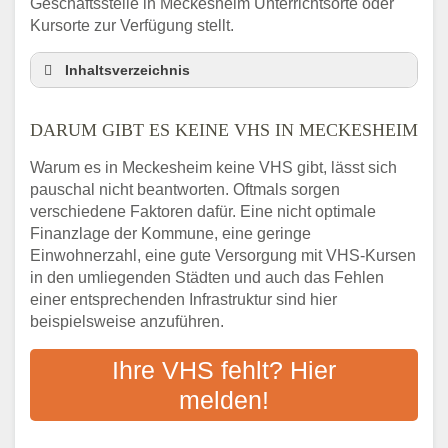
Geschäftsstelle in Meckesheim Unterrichtsorte oder
Kursorte zur Verfügung stellt.
Inhaltsverzeichnis
Darum gibt es keine VHS in Meckesheim
DARUM GIBT ES KEINE VHS IN MECKESHEIM
3 schnelle Tipps
Checkliste: So finden auch Menschen aus
Warum es in Meckesheim keine VHS gibt, lässt sich
Meckesheim VHS-Kurse in Ihrer Nähe
pauschal nicht beantworten. Oftmals sorgen
Abendschule in der Region rund um
verschiedene Faktoren dafür. Eine nicht optimale
Meckesheim
Finanzlage der Kommune, eine geringe
VHS steht für Erwachsenenbildung
Einwohnerzahl, eine gute Versorgung mit VHS-Kursen
in den umliegenden Städten und auch das Fehlen
Online-Kurse: Alternative Angebote zum
einer entsprechenden Infrastruktur sind hier
VHS-Kurs
beispielsweise anzuführen.
Vor- und Nachteile von Online-Kursen
Checkliste: Darauf kommt es bei
Ihre VHS fehlt? Hier
Bildungsangeboten an
melden!
Das bundesweite Volkshochschulwesen